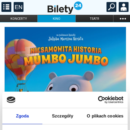
...
KONCERTY
KINO
TEATR
KABARET I
FILHARMONIA
OPERA I BALET
STAND-UP
DLA DZIECI
ONLINE
KARNETY
Zgoda
Szczegóły
O plikach cookies