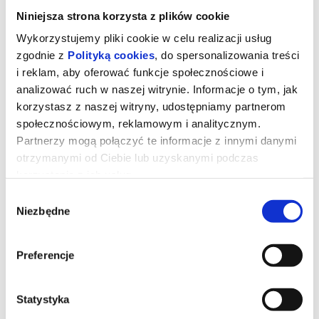
Niniejsza strona korzysta z plików cookie
Wykorzystujemy pliki cookie w celu realizacji usług
zgodnie z
Polityką cookies
, do spersonalizowania treści
i reklam, aby oferować funkcje społecznościowe i
analizować ruch w naszej witrynie. Informacje o tym, jak
korzystasz z naszej witryny, udostępniamy partnerom
społecznościowym, reklamowym i analitycznym.
Partnerzy mogą połączyć te informacje z innymi danymi
otrzymanymi od Ciebie lub uzyskanymi podczas
korzystania z ich usług.
Wybór
Niesamowita historia Mumbo
Niezbędne
zgody
Jumbo
Preferencje
Mumbo Jumbo w magiczny sposób wyrasta do gigantycznych
rozmiarów. Teraz, wraz z trójką przyjaciół, musi wyruszyć w
niebezpieczną podróż, by odnaleźć straszną czarownicę, która
Statystyka
przywróci go do normalnego rozmiaru.