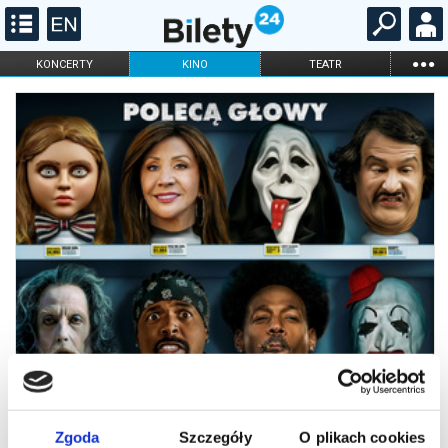
...
KONCERTY
KINO
TEATR
KABARET I
FILHARMONIA
OPERA I BALET
STAND-UP
DLA DZIECI
ONLINE
KARNETY
Zgoda
Szczegóły
O plikach cookies