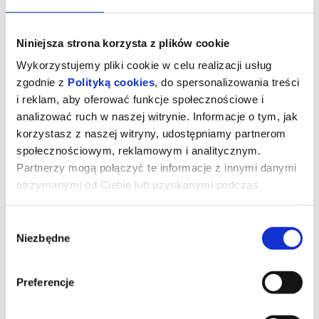
Niniejsza strona korzysta z plików cookie
Wykorzystujemy pliki cookie w celu realizacji usług
zgodnie z
Polityką cookies
, do spersonalizowania treści
i reklam, aby oferować funkcje społecznościowe i
analizować ruch w naszej witrynie. Informacje o tym, jak
korzystasz z naszej witryny, udostępniamy partnerom
społecznościowym, reklamowym i analitycznym.
Partnerzy mogą połączyć te informacje z innymi danymi
otrzymanymi od Ciebie lub uzyskanymi podczas
korzystania z ich usług.
Straszny film
Wybór
Niezbędne
zgody
Dwadzieścia sześć lat po tym, jak udało im się ujść z życiem przed
zamaskowanym zabójcą przypominającym Ghostface’a,
Preferencje
legendarna czwórka ponownie staje się celem tajemniczego
mordercy. Cindy, Brenda, Ray i Shorty muszą jeszcze raz połączyć
siły, gdy wokół nich zaczynają mnożyć się kolejne absurdalne i
krwawe sytuacje.