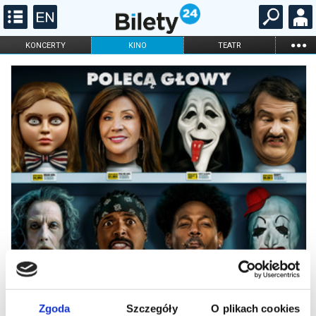
...
KONCERTY
KINO
TEATR
KABARET I
FILHARMONIA
OPERA I BALET
STAND-UP
DLA DZIECI
ONLINE
KARNETY
Zgoda
Szczegóły
O plikach cookies