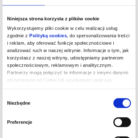
Niniejsza strona korzysta z plików cookie
Wykorzystujemy pliki cookie w celu realizacji usług
zgodnie z
Polityką cookies
, do spersonalizowania treści
i reklam, aby oferować funkcje społecznościowe i
analizować ruch w naszej witrynie. Informacje o tym, jak
korzystasz z naszej witryny, udostępniamy partnerom
społecznościowym, reklamowym i analitycznym.
Partnerzy mogą połączyć te informacje z innymi danymi
otrzymanymi od Ciebie lub uzyskanymi podczas
korzystania z ich usług.
Straszny film
Wybór
Niezbędne
zgody
Dwadzieścia sześć lat po tym, jak udało im się ujść z życiem przed
zamaskowanym zabójcą przypominającym Ghostface’a,
Preferencje
legendarna czwórka ponownie staje się celem tajemniczego
mordercy. Cindy, Brenda, Ray i Shorty muszą jeszcze raz połączyć
siły, gdy wokół nich zaczynają mnożyć się kolejne absurdalne i
krwawe sytuacje.