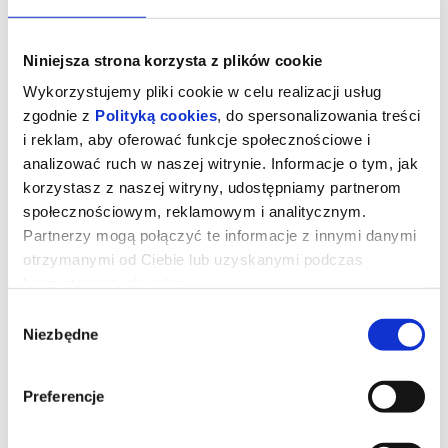
Niniejsza strona korzysta z plików cookie
Wykorzystujemy pliki cookie w celu realizacji usług
zgodnie z
Polityką cookies
, do spersonalizowania treści
i reklam, aby oferować funkcje społecznościowe i
analizować ruch w naszej witrynie. Informacje o tym, jak
korzystasz z naszej witryny, udostępniamy partnerom
społecznościowym, reklamowym i analitycznym.
Partnerzy mogą połączyć te informacje z innymi danymi
otrzymanymi od Ciebie lub uzyskanymi podczas
korzystania z ich usług.
Straszny film
Wybór
Niezbędne
zgody
Dwadzieścia sześć lat po tym, jak udało im się ujść z życiem przed
zamaskowanym zabójcą przypominającym Ghostface’a,
Preferencje
legendarna czwórka ponownie staje się celem tajemniczego
mordercy. Cindy, Brenda, Ray i Shorty muszą jeszcze raz połączyć
siły, gdy wokół nich zaczynają mnożyć się kolejne absurdalne i
krwawe sytuacje.