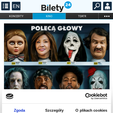
...
KONCERTY
KINO
TEATR
KABARET I
FILHARMONIA
OPERA I BALET
STAND-UP
DLA DZIECI
ONLINE
KARNETY
Zgoda
Szczegóły
O plikach cookies