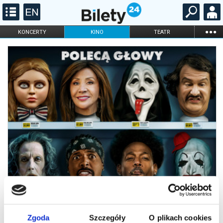
...
KONCERTY
KINO
TEATR
KABARET I
FILHARMONIA
OPERA I BALET
STAND-UP
DLA DZIECI
ONLINE
KARNETY
Zgoda
Szczegóły
O plikach cookies