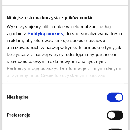
Niniejsza strona korzysta z plików cookie
Wykorzystujemy pliki cookie w celu realizacji usług
zgodnie z
Polityką cookies
, do spersonalizowania treści
i reklam, aby oferować funkcje społecznościowe i
analizować ruch w naszej witrynie. Informacje o tym, jak
korzystasz z naszej witryny, udostępniamy partnerom
społecznościowym, reklamowym i analitycznym.
Partnerzy mogą połączyć te informacje z innymi danymi
otrzymanymi od Ciebie lub uzyskanymi podczas
korzystania z ich usług.
Straszny film
Wybór
Niezbędne
zgody
Dwadzieścia sześć lat po tym, jak udało im się ujść z życiem przed
zamaskowanym zabójcą przypominającym Ghostface’a,
Preferencje
legendarna czwórka ponownie staje się celem tajemniczego
mordercy. Cindy, Brenda, Ray i Shorty muszą jeszcze raz połączyć
siły, gdy wokół nich zaczynają mnożyć się kolejne absurdalne i
krwawe sytuacje.