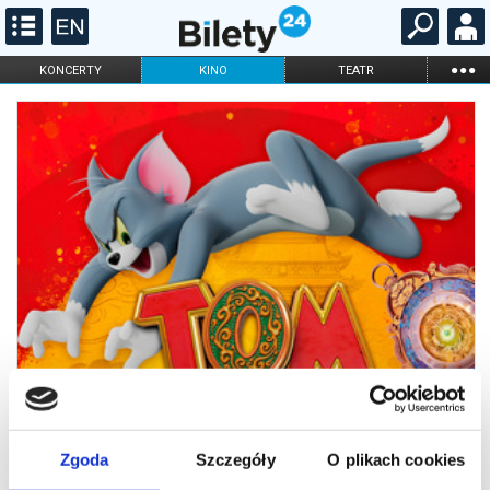
...
KONCERTY
KINO
TEATR
KABARET I
FILHARMONIA
OPERA I BALET
STAND-UP
DLA DZIECI
ONLINE
KARNETY
Zgoda
Szczegóły
O plikach cookies