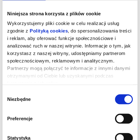
Niniejsza strona korzysta z plików cookie
Wykorzystujemy pliki cookie w celu realizacji usług
zgodnie z
Polityką cookies
, do spersonalizowania treści
i reklam, aby oferować funkcje społecznościowe i
analizować ruch w naszej witrynie. Informacje o tym, jak
korzystasz z naszej witryny, udostępniamy partnerom
społecznościowym, reklamowym i analitycznym.
Partnerzy mogą połączyć te informacje z innymi danymi
otrzymanymi od Ciebie lub uzyskanymi podczas
korzystania z ich usług.
Tom i Jerry: Przygoda w muzeum
Wybór
Niezbędne
zgody
Podczas pościgu w nowojorskim Metropolitan Museum Tom i
Preferencje
Jerry przypadkowo uruchamiają mityczny Astralny Kompas, który
przenosi ich do olśniewającego Złotego Miasta rodem ze
starożytnych legend. Tom zostaje uznany za bóstwo i staje się
ulubieńcem władcy oraz jego poddanych. Tymczasem
Jerry wpada w sidła niebezpiecznego szczurzego bossa. Gdy losy
Statystyka