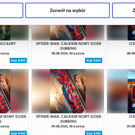
Zezwól na wybór
Z
INOZAURY
SPIDER-MAN: CAŁKIEM NOWY DZIEŃ
IC
DUBBING
ześnia
08.08.2026, Września
08.08
kup bilet
kup bilet
M NOWY DZIEŃ
SPIDER-MAN: CAŁKIEM NOWY DZIEŃ
IC
G
DUBBING
ześnia
09.08.2026, Września
09.08
kup bilet
kup bilet