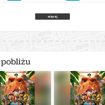
więcej
pobliżu