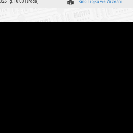
026 , g. 18:00
(środa)
Kino Trójka we Wrześni