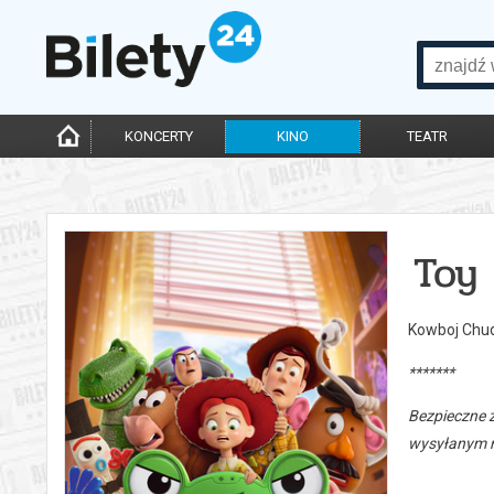
KONCERTY
KINO
TEATR
Toy 
Kowboj Chud
*******
Bezpieczne 
wysyłanym n