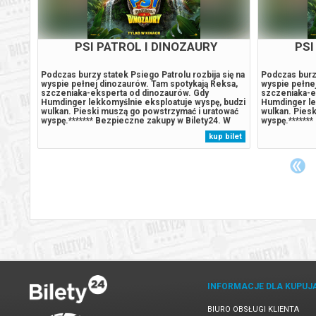
WY
PSI PATROL I DINOZAURY
PSI
i
Podczas burzy statek Psiego Patrolu rozbija się na
Podczas burzy
jego
wyspie pełnej dinozaurów. Tam spotykają Reksa,
wyspie pełne
ie,
szczeniaka-eksperta od dinozaurów. Gdy
szczeniaka-e
e
Humdinger lekkomyślnie eksploatuje wyspę, budzi
Humdinger le
nym
wulkan. Pieski muszą go powstrzymać i uratować
wulkan. Pies
wyspę.******* Bezpieczne zakupy w Bilety24. W
wyspę.*******
,
przypadku odwołania wydarzenia, gwarantujemy
przypadku od
 bilet
kup bilet
automatyczny zwrot środków potwierdzony
automatyczny
res...
komunikatem wysyłanym na adres...
komunikatem 
INFORMACJE DLA KUPUJ
BIURO OBSŁUGI KLIENTA