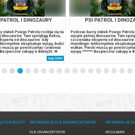
 PATROL I DINOZAURY
PSI PATROL I DINOZ
 statek Psiego Patrolu rozbija się na
Podczas burzy statek Psiego Patrolu r
j dinozaurów. Tam spotykają Reksa,
wyspie pełnej dinozaurów. Tam spoty
ksperta od dinozaurów. Gdy
szczeniaka-eksperta od dinozaurów.
kkomyślnie eksploatuje wyspę, budzi
Humdinger lekkomyślnie eksploatuje
ki muszą go powstrzymać i uratować
wulkan. Pieski muszą go powstrzymać
 Bezpieczne zakupy w Bilety24. W
wyspę.******* Bezpieczne zakupy w B
wołania wydarzenia, gwarantujemy
przypadku odwołania wydarzenia, gw
kup bilet
 zwrot środków potwierdzony
automatyczny zwrot środków potwie
wysyłanym na adres...
komunikatem wysyłanym na adres...
ĄCYCH BILETY
INFORMACJE DLA ORGANIZATORÓW
INFORMACJE O
DLA ORGANIZATORÓW
REGULAMIN