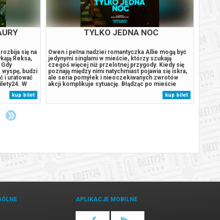
AURY
TYLKO JEDNA NOC
ozbija się na
Owen i pełna nadziei romantyczka Allie mogą być
Gdy ko
kają Reksa,
jedynymi singlami w mieście, którzy szukają
podmie
 Gdy
czegoś więcej niż przelotnej przygody. Kiedy się
Plattó
 wyspę, budzi
poznają między nimi natychmiast pojawia się iskra,
rzeczy
 i uratować
ale seria pomyłek i nieoczekiwanych zwrotów
Bilety
ilety24. W
akcji komplikuje sytuację. Błądząc po mieście
gwara
arantujemy
odkrywają, że to, czego pragną najbardziej, jest
potwi
kup bilet
kup bilet
rdzony
bliżej, niż im się wydaje.******* Bezpieczne zakupy
e-mail
w Bilety24. W przypadku...
GÓLNE
APLIKACJE MOBILNE