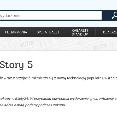
KABARET I
FILHARMONIA
OPERA I BALET
DLA DZIE
STAND-UP
Story 5
y wraz z przyjaciółmi mierzy się z nową technologią popularną wśród d
zakupy w Bilety24. W przypadku odwołania wydarzenia, gwarantujemy
a adres e-mail, podany podczas zakupu.