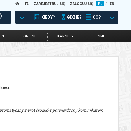
ZAREJESTRUJ SIĘ
ZALOGUJ SIĘ
PL
/
EN
KIEDY?
GDZIE?
CO?
CI
ONLINE
KARNETY
INNE
zieci.
 automatyczny zwrot środków potwierdzony komunikatem