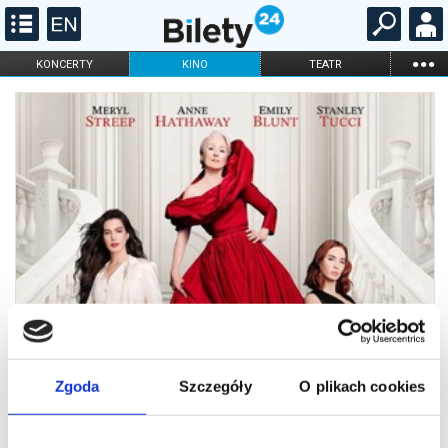
...
KONCERTY
KINO
TEATR
KABARET I
FILHARMONIA
OPERA I BALET
STAND-UP
DLA DZIECI
ONLINE
KARNETY
Zgoda
Szczegóły
O plikach cookies