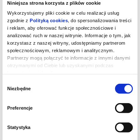
Niniejsza strona korzysta z plików cookie
Wykorzystujemy pliki cookie w celu realizacji usług
zgodnie z
Polityką cookies
, do spersonalizowania treści
i reklam, aby oferować funkcje społecznościowe i
analizować ruch w naszej witrynie. Informacje o tym, jak
korzystasz z naszej witryny, udostępniamy partnerom
społecznościowym, reklamowym i analitycznym.
Partnerzy mogą połączyć te informacje z innymi danymi
otrzymanymi od Ciebie lub uzyskanymi podczas
korzystania z ich usług.
Wybór
Diabeł ubiera się u Prady 2
Niezbędne
zgody
Preferencje
Miranda Priestly walczy ze swoją byłą asystentką Emily - a
obecnie rywalką na kierowniczym stanowisku - konkurują o
wpływy i przychody z reklam w czasach upadającej prasy
papierowej.
Statystyka
*******