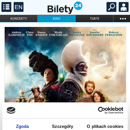
...
KONCERTY
KINO
TEATR
KABARET I
FILHARMONIA
OPERA I BALET
STAND-UP
DLA DZIECI
ONLINE
KARNETY
Zgoda
Szczegóły
O plikach cookies