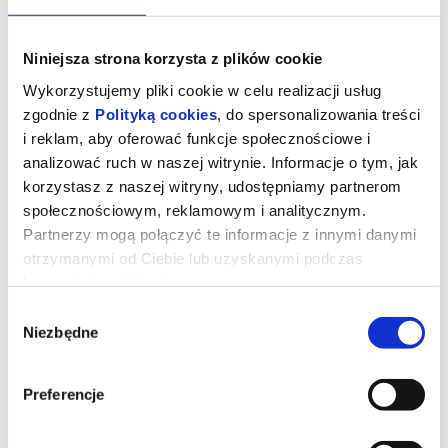
Niniejsza strona korzysta z plików cookie
Wykorzystujemy pliki cookie w celu realizacji usług
zgodnie z
Polityką cookies
, do spersonalizowania treści
i reklam, aby oferować funkcje społecznościowe i
analizować ruch w naszej witrynie. Informacje o tym, jak
korzystasz z naszej witryny, udostępniamy partnerom
społecznościowym, reklamowym i analitycznym.
Partnerzy mogą połączyć te informacje z innymi danymi
otrzymanymi od Ciebie lub uzyskanymi podczas
korzystania z ich usług.
Drzewo magii
Wybór
Niezbędne
zgody
Polly i Tim wraz z trójką dzieci to współczesna rodzina, która staje
przed koniecznością przeprowadzenia się na odległą angielską
prowincję. Wkrótce po przyjeździe okazuje się, że najmłodsi
Preferencje
muszą obejść się bez Wi-Fi i ukochanych elektronicznych
gadżetów oraz odkryć uroki świata na świeżym powietrzu.
Podczas eksploracji okolicznych lasów trafiają na niezwykłe
drzewo, zamieszkane przez barwne, ekscentryczne istoty. Jeśli