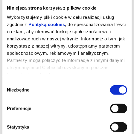
Niniejsza strona korzysta z plików cookie
Wykorzystujemy pliki cookie w celu realizacji usług
zgodnie z
Polityką cookies
, do spersonalizowania treści
i reklam, aby oferować funkcje społecznościowe i
analizować ruch w naszej witrynie. Informacje o tym, jak
korzystasz z naszej witryny, udostępniamy partnerom
społecznościowym, reklamowym i analitycznym.
Partnerzy mogą połączyć te informacje z innymi danymi
Dzień objawienia
otrzymanymi od Ciebie lub uzyskanymi podczas
korzystania z ich usług.
Prezenterka pogody (Emily Blunt) wywołuje panikę i uruchamia
Wybór
falę spekulacji po tym, jak w czasie transmisji na żywo nagle
Niezbędne
zgody
zaczyna mówić w tajemniczym obcym języku. Zaczynają się
spekulacje o kontakcie z istotami pozaziemskimi.
Analityk ds. cyberbezpieczeństwa Daniel (Josh O'Connor)
orientuje się, że prawdopodobnie jest jedyną osobą, która choć nie
wie jak to możliwe, rozumie ten język i może przetłumaczyć go na
Preferencje
angielski. Jego zdaniem ludzkość ma prawo poznać prawdę, więc
postanawia upublicznić przesłanie od obcych.
Ta decyzja prowadzi go do konfliktu ze stroną rządową,
reprezentowaną przez agenta Scanlona (Colin Firth), która nie
Statystyka
cofnie się przed niczym, by nie dopuścić do ujawnienia prawdy.