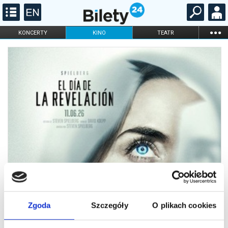
...
KONCERTY
KINO
TEATR
KABARET I
FILHARMONIA
OPERA I BALET
STAND-UP
DLA DZIECI
ONLINE
KARNETY
Zgoda
Szczegóły
O plikach cookies