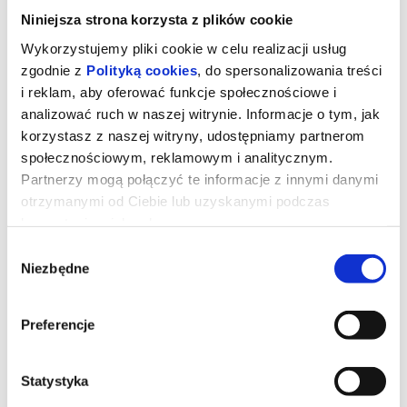
Niniejsza strona korzysta z plików cookie
Wykorzystujemy pliki cookie w celu realizacji usług
zgodnie z
Polityką cookies
, do spersonalizowania treści
i reklam, aby oferować funkcje społecznościowe i
analizować ruch w naszej witrynie. Informacje o tym, jak
korzystasz z naszej witryny, udostępniamy partnerom
społecznościowym, reklamowym i analitycznym.
Partnerzy mogą połączyć te informacje z innymi danymi
otrzymanymi od Ciebie lub uzyskanymi podczas
korzystania z ich usług.
Wybór
Gwiezdne wojny: Mandalorian i
Niezbędne
zgody
Grogu
Preferencje
Imperium upadło, a Nowa Republika, która stara się chronić
wszystko, o co walczyła Rebelia, zwraca się o pomoc do
legendarnego mandaloriańskiego łowcy nagród, Dina Djarina, i
Statystyka
jego młodego ucznia, Grogu.