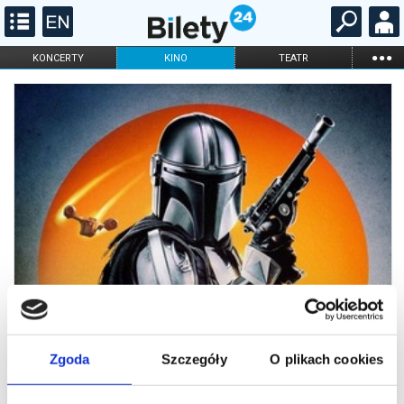
...
KONCERTY
KINO
TEATR
KABARET I
FILHARMONIA
OPERA I BALET
STAND-UP
DLA DZIECI
ONLINE
KARNETY
Zgoda
Szczegóły
O plikach cookies