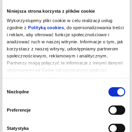
Niniejsza strona korzysta z plików cookie
Wykorzystujemy pliki cookie w celu realizacji usług
zgodnie z
Polityką cookies
, do spersonalizowania treści
i reklam, aby oferować funkcje społecznościowe i
analizować ruch w naszej witrynie. Informacje o tym, jak
korzystasz z naszej witryny, udostępniamy partnerom
społecznościowym, reklamowym i analitycznym.
Partnerzy mogą połączyć te informacje z innymi danymi
otrzymanymi od Ciebie lub uzyskanymi podczas
korzystania z ich usług.
Straszny film
Wybór
Niezbędne
zgody
Dwadzieścia sześć lat po tym, jak udało im się uciec przed
podejrzanie znajomym zamaskowanym zabójcą, czwórka
Preferencje
bohaterów ponownie znajduje się na celowniku mordercy. Czas
zmasakrować wszelkie rebooty, rimejki, requele, prequele,
sequele, spin-offy i sto innych horrorowych franczyz. Wszystkie
granice zostaną przekroczone i żadne klisze nie przetrwają,
Statystyka
ponieważ nic nie jest święte. Wayansowie wracają, żeby