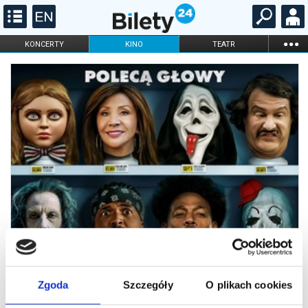
...
KONCERTY
KINO
TEATR
KABARET I
FILHARMONIA
OPERA I BALET
STAND-UP
DLA DZIECI
ONLINE
KARNETY
Zgoda
Szczegóły
O plikach cookies