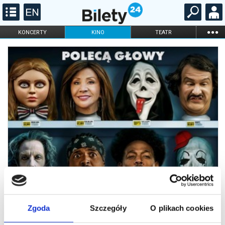
...
KONCERTY
KINO
TEATR
KABARET I
FILHARMONIA
OPERA I BALET
STAND-UP
DLA DZIECI
ONLINE
KARNETY
Zgoda
Szczegóły
O plikach cookies