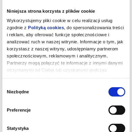
Niniejsza strona korzysta z plików cookie
Wykorzystujemy pliki cookie w celu realizacji usług
zgodnie z
Polityką cookies
, do spersonalizowania treści
i reklam, aby oferować funkcje społecznościowe i
analizować ruch w naszej witrynie. Informacje o tym, jak
korzystasz z naszej witryny, udostępniamy partnerom
społecznościowym, reklamowym i analitycznym.
Partnerzy mogą połączyć te informacje z innymi danymi
otrzymanymi od Ciebie lub uzyskanymi podczas
korzystania z ich usług.
Straszny film
Wybór
Niezbędne
zgody
Dwadzieścia sześć lat po tym, jak udało im się uciec przed
podejrzanie znajomym zamaskowanym zabójcą, czwórka
Preferencje
bohaterów ponownie znajduje się na celowniku mordercy. Czas
zmasakrować wszelkie rebooty, rimejki, requele, prequele,
sequele, spin-offy i sto innych horrorowych franczyz. Wszystkie
granice zostaną przekroczone i żadne klisze nie przetrwają,
Statystyka
ponieważ nic nie jest święte. Wayansowie wracają, żeby