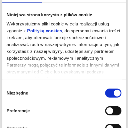
Niniejsza strona korzysta z plików cookie
Wykorzystujemy pliki cookie w celu realizacji usług
zgodnie z
Polityką cookies
, do spersonalizowania treści
i reklam, aby oferować funkcje społecznościowe i
analizować ruch w naszej witrynie. Informacje o tym, jak
korzystasz z naszej witryny, udostępniamy partnerom
społecznościowym, reklamowym i analitycznym.
Partnerzy mogą połączyć te informacje z innymi danymi
otrzymanymi od Ciebie lub uzyskanymi podczas
korzystania z ich usług.
Willow i tajemniczy las
Wybór
Niezbędne
zgody
Willow odziedziczyła nie tylko cały majątek po swej babci, ale
także tajemną księgę magii. Okazuje się, że jest potomkinią całej
llinii czarownic. Przy pomocy Księgi przywołuje czarownika
Preferencje
Grimoo, który ma jej pomóc obudzić służące jej moce ognia.
Wszystko byłoby piękne gdyby nie to, że jej ojciec planuje sprzedać
las, z którego wywodzi się cała magia, którą Willow posiada. Nie