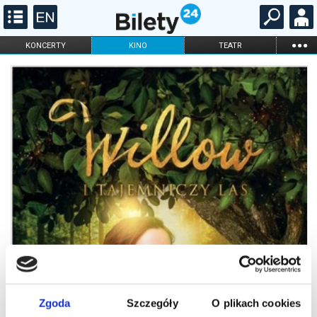
...
KONCERTY
KINO
TEATR
KABARET I
FILHARMONIA
OPERA I BALET
STAND-UP
DLA DZIECI
ONLINE
KARNETY
Zgoda
Szczegóły
O plikach cookies