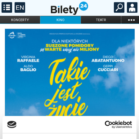
...
KONCERTY
KINO
TEATR
KABARET I
FILHARMONIA
OPERA I BALET
STAND-UP
DLA DZIECI
ONLINE
KARNETY