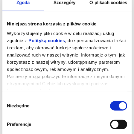
Zgoda
Szczegóły
O plikach cookies
Niniejsza strona korzysta z plików cookie
Wykorzystujemy pliki cookie w celu realizacji usług
zgodnie z
Polityką cookies
, do spersonalizowania treści
i reklam, aby oferować funkcje społecznościowe i
analizować ruch w naszej witrynie. Informacje o tym, jak
korzystasz z naszej witryny, udostępniamy partnerom
społecznościowym, reklamowym i analitycznym.
Partnerzy mogą połączyć te informacje z innymi danymi
otrzymanymi od Ciebie lub uzyskanymi podczas
Takie jest życie - 2D napisy
korzystania z ich usług.
Wybór
Niezbędne
To inspirowana prawdziwymi wydarzeniami poruszająca historia,
zgody
która rozgrywa się na słonecznym wybrzeżu południowej Sardynii.
Efisio Mulas, żyjący po swojemu pasterz, musi nagle stanąć do
nierównej walki z bezkompromisowym deweloperem.
Niespodziewany najeźdźca chce zamienić jego dom i ziemię
Preferencje
w luksusowy kurort. Gdy w grę wchodzą milionowe oferty oraz
nowe miejsca pracy dla lokalnej społeczności, drobny konflikt