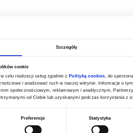
Szczegóły
ZY LAS - 2D
WILLOW I TAJEMNICZY LAS - 2D
EKIPA ZWIE
 plików cookie
G
DUBBING
Śrem
19.08.2026, Śrem
19.
w celu realizacji usług zgodnie z
Polityką cookies
, do spersona
kup bilet
kup bilet
nościowe i analizować ruch w naszej witrynie. Informacje o tym
nerom społecznościowym, reklamowym i analitycznym. Partnerz
otrzymanymi od Ciebie lub uzyskanymi podczas korzystania z ic
Preferencje
Statystyka