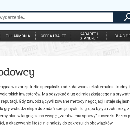
KABARET I
FILHARMONIA
OPERA I BALET
DLA DZIE
STAND-UP
odowcy
łająca w szarej strefie specjalistka od załatwiania ekstremalnie trudn
wojorskich inwestorów. Ma odzyskać dług od mieszkającego na prywatn
reputacji. Gdy zawodzą cywilizowane metody negocjacji i staje się jas
do gry wchodzi ekipa do zadań specjalnych. To grupa byłych żołnierzy, z
erny plan wtargnięcia na wyspę, „załatwienia sprawy” i ucieczki. Brzmi p
i, a okazywanie litości nie należy do zakresu ich obowiązków.