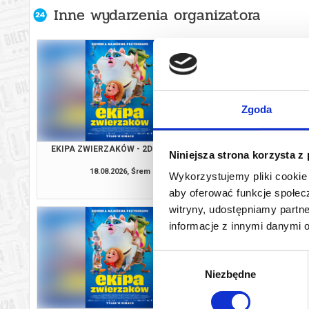
Inne wydarzenia organizatora
Zgoda
EKIPA ZWIERZAKÓW - 2D DUBBING
WILLOW I TAJEMNIC
Niniejsza strona korzysta z
DUBBIN
18.08.2026, Śrem
18.08.2026, 
Wykorzystujemy pliki cookie 
kup bilet
aby oferować funkcje społecz
witryny, udostępniamy part
informacje z innymi danymi 
Wybór
Niezbędne
zgody