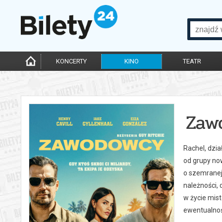
KONCERTY
KINO
TEATR
Zaw
Rachel, dzia
od grupy no
o szemranej 
należności, 
w życie mist
ewentualnośc