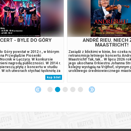
WIERZAKÓW - 2D DUBBING
EKIPA ZWIERZAKÓW - 2D
to stateczny mąż i ojciec gromadki 53
Królik Waldi to stateczny mąż i ojcie
 po cichu marzy o wielkiej przygodzie.
dzieci, który po cichu marzy o wielki
a drodze małą jeżyczkę Helę doznaje
Gdy ratując na drodze małą jeżyczkę 
y, zaczyna wierzyć, że jest hrabią
kontuzji głowy, zaczyna wierzyć, że je
 pogromcą smoków i wybawcą
Farmazonem, pogromcą smoków i w
Przekonany, że świat pełen jest
księżniczek. Przekonany, że świat pe
go wyzwań, porzuca rodzinne strony,
czekających go wyzwań, porzuca rodz
kup bilet
e złem i nieść pomoc słabszym. U
by walczyć ze złem i nieść pomoc sł
 kroczy Hela,...
jego boku zaś kroczy Hela,...