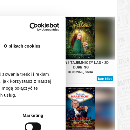
O plikach cookies
RZAKÓW - 2D DUBBING
WILLOW I TAJEMNICZY LAS - 2D
DUBBING
08.2026, Śrem
20.08.2026, Śrem
lizowania treści i reklam,
kup bilet
kup bilet
, jak korzystasz z naszej
y mogą połączyć te
h usług.
Marketing