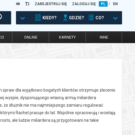
ZAREJESTRUJ SIĘ
ZALOGUJ SIĘ
PL
/
EN
KIEDY?
GDZIE?
CO?
CI
ONLINE
KARNETY
INNE
ych spraw dla wyjątkowo bogatych klientów otrzymuje zlecenie
ej wyspie, dysponującego własną armią miliardera
ne, że dłużnik nie ma najmniejszego zamiaru regulować
 którymi Rachel pracuje do lat. Wspólnie opracowują i wcielają
rosto, ale ludzie miliardera są przygotowani na takie