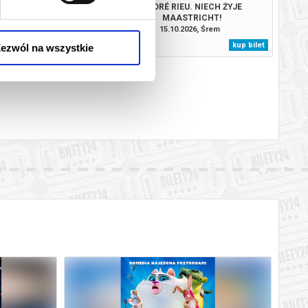
T - BYLE DO GÓRY
ANDRÉ RIEU. NIECH ŻYJE
MAASTRICHT!
09.2026, Śrem
15.10.2026, Śrem
kup bilet
kup bilet
ezwól na wszystkie