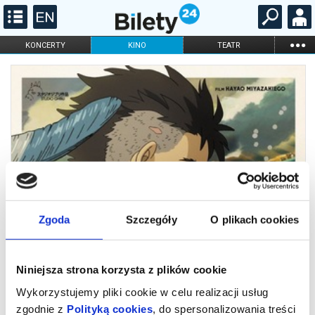
...
KONCERTY
KINO
TEATR
KABARET I
FILHARMONIA
OPERA I BALET
STAND-UP
DLA DZIECI
ONLINE
KARNETY
Zgoda
Szczegóły
O plikach cookies
Niniejsza strona korzysta z plików cookie
Wykorzystujemy pliki cookie w celu realizacji usług
zgodnie z
Polityką cookies
, do spersonalizowania treści