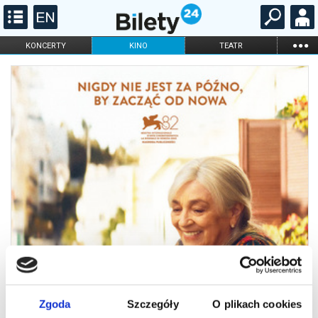
...
KONCERTY
KINO
TEATR
KABARET I
FILHARMONIA
OPERA I BALET
STAND-UP
DLA DZIECI
ONLINE
KARNETY
Zgoda
Szczegóły
O plikach cookies