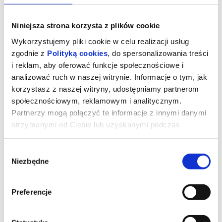
Niniejsza strona korzysta z plików cookie
Wykorzystujemy pliki cookie w celu realizacji usług
zgodnie z
Polityką cookies
, do spersonalizowania treści
i reklam, aby oferować funkcje społecznościowe i
analizować ruch w naszej witrynie. Informacje o tym, jak
korzystasz z naszej witryny, udostępniamy partnerom
społecznościowym, reklamowym i analitycznym.
Partnerzy mogą połączyć te informacje z innymi danymi
otrzymanymi od Ciebie lub uzyskanymi podczas
korzystania z ich usług.
DRUGIE ŻYCIE
Wybór
Niezbędne
zgody
María Ángeles od czterdziestu lat mieszka w słonecznym
apartamencie w sercu marokańskiego Tangeru. To miejsce, które
pamięta jej miłość, codzienne rytuały i całe życie zapisane w
Preferencje
ścianach, meblach i drobnych gestach. Gdy zostaje zmuszona do
opuszczenia swojego domu, nie potrafi się z tym pogodzić – bo
dom to nie tylko adres, lecz część tożsamości. To, co początkowo
wydaje się bolesną koniecznością, nieoczekiwanie stanie się