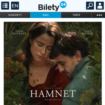
...
KONCERTY
KINO
TEATR
KABARET I
FILHARMONIA
OPERA I BALET
STAND-UP
DLA DZIECI
ONLINE
KARNETY