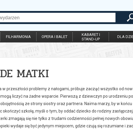
KABARET I
FILHARMONIA
OPERA I BALET
DLA DZIE
STAND-UP
DE MATKI
ca w przeszłości problemy z nałogami, próbuje zacząć wszystko od no
 mogą liczyć na żadne wsparcie. Pierwszą z dziewczyn po urodzeniu por
obojętnością ze strony siostry oraz partnera. Naïma marzy, by w końcu z
c skończyć szkołę, myśli o tym, by oddać dziecko do rodziny zastępczej
erki zmagają się nie tylko z trudami codzienności pełnej nowych obowi
opieki wydaje się być jedynym miejscem, gdzie czują się rozumiane i z