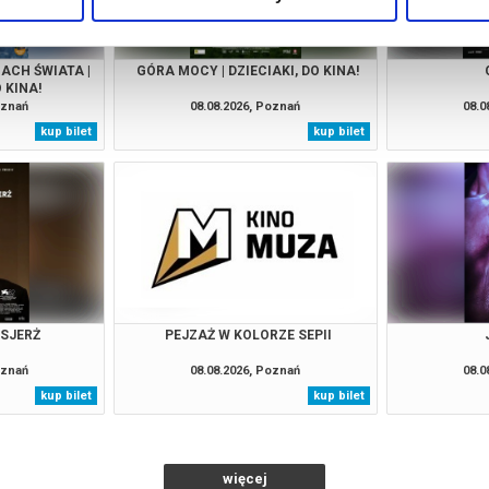
ACH ŚWIATA |
GÓRA MOCY | DZIECIAKI, DO KINA!
 KINA!
oznań
08.08.2026, Poznań
08.0
kup bilet
kup bilet
NSJERŻ
PEJZAŻ W KOLORZE SEPII
oznań
08.08.2026, Poznań
08.0
kup bilet
kup bilet
więcej