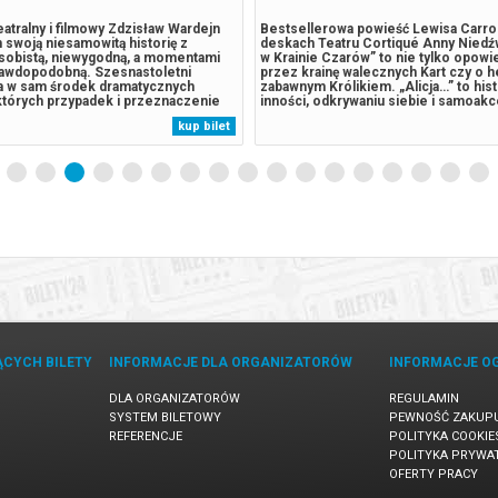
eatralny i filmowy Zdzisław Wardejn
Bestsellerowa powieść Lewisa Carrol
 swoją niesamowitą historię z
deskach Teatru Cortiqué Anny Niedźw
sobistą, niewygodną, a momentami
w Krainie Czarów” to nie tylko opowi
awdopodobną. Szesnastoletni
przez krainę walecznych Kart czy o h
fia w sam środek dramatycznych
zabawnym Królikiem. „Alicja…” to hist
których przypadek i przeznaczenie
inności, odkrywaniu siebie i samoakcep
atać się w niepokojący sposób.
za sprawą króliczej nory, trafia do ma
kup bilet
a i muzyka lat 50. XX wieku tworzą
pełnej muzyki, tańca i akrobatyki. Br
wartkiej opowieści o szybkim
wyśmienicie, prawda? W...
.
ĄCYCH BILETY
INFORMACJE DLA ORGANIZATORÓW
INFORMACJE O
DLA ORGANIZATORÓW
REGULAMIN
SYSTEM BILETOWY
PEWNOŚĆ ZAKUP
REFERENCJE
POLITYKA COOKIE
POLITYKA PRYWA
OFERTY PRACY