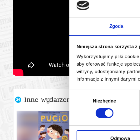
Zgoda
Niniejsza strona korzysta z
Wykorzystujemy pliki cookie 
aby oferować funkcje społecz
witryny, udostępniamy part
informacje z innymi danymi 
Wybór
Inne wydarzenia organizatora
Niezbędne
zgody
Odmowa