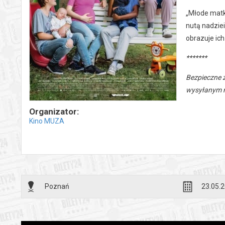
„Młode matki
nutą nadzie
obrazuje ich
*******
Bezpieczne 
wysyłanym n
Organizator:
Kino MUZA
Poznań
23.05.2