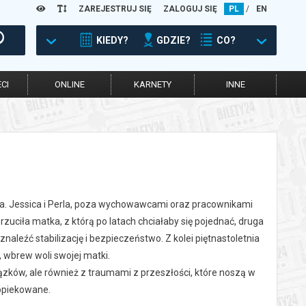
ZAREJESTRUJ SIĘ
ZALOGUJ SIĘ
PL
/
EN
KIEDY?
GDZIE?
CO?
CI
ONLINE
KARNETY
INNE
wa. Jessica i Perla, poza wychowawcami oraz pracownikami
zuciła matka, z którą po latach chciałaby się pojednać, druga
naleźć stabilizację i bezpieczeństwo. Z kolei piętnastoletnia
, wbrew woli swojej matki.
ązków, ale również z traumami z przeszłości, które noszą w
aopiekowane.