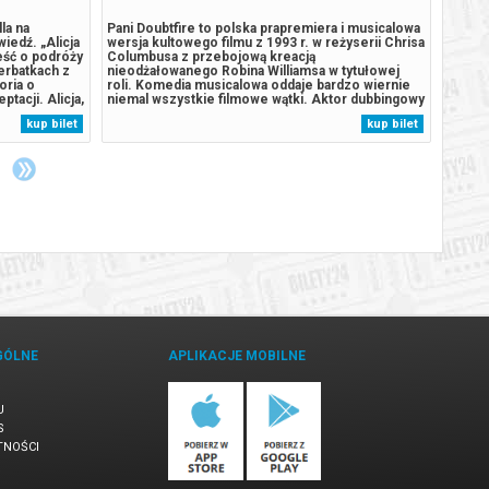
la na
Pani Doubtfire to polska prapremiera i musicalowa
Jak wy
iedź. „Alicja
wersja kultowego filmu z 1993 r. w reżyserii Chrisa
realiz
eść o podróży
Columbusa z przebojową kreacją
przeds
erbatkach z
nieodżałowanego Robina Williamsa w tytułowej
Dokume
oria o
roli. Komedia musicalowa oddaje bardzo wiernie
powsta
tacji. Alicja,
niemal wszystkie filmowe wątki. Aktor dubbingowy
Żuławs
gicznej krainy
Daniel traci pracę w studio z uwagi na swą
władz 
kup bilet
kup bilet
zmi
nadmierną kreatywność, doprowadzającą do szału
latach
szefostwo. Sam jest ojcem trójki dzieci,...
scienc
artysty
GÓLNE
APLIKACJE MOBILNE
U
S
TNOŚCI