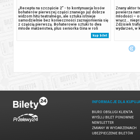
h od
„Recepta na szczęście 2” - to kontynuacja losów
Znany aktor t
bohaterów pierwszej części znanego już dobrze
powierza nam
ykłych
widzom hitu teatralnego, ale sztuka istnieje
młodości – o
 Czy
samodzielnie bez konieczności zaznajomienia się
wręcz… niepr
naście
z częścią pierwszą. Bohaterowie sztuki to dwa
Zdzisiek tra
 jego
młode małżeństwa, plus seniorka Gina w roli
wydarzeń, w 
nie
terapeutki i Doktor w nowej rzeczywistości, którzy
zaczynają spl
 bilet
kup bilet
nąć
zderzają się z prozą życia codziennego w swoich
Polskie reali
świeżo upieczonych szczęśliwych...
scenerię dla 
dojrzewaniu..
INFORMACJE DLA KUPUJ
BIURO OBSŁUGI KLIENTA
WYŚLIJ BILET PONOWNIE
NEWSLETTER
ZMIANY W WYDARZENIACH
UBEZPIECZENIE BILETÓW