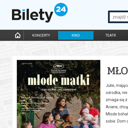
KONCERTY
KINO
TEATR
MŁO
Julie, mają
ośrodka, nie
zmaga się z 
Ariane, chcą
Młode bohat
sobie. Dom 