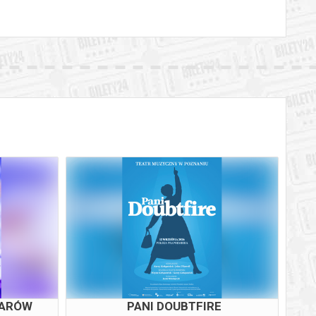
ZARÓW
PANI DOUBTFIRE
U