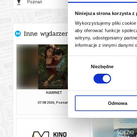
Poznań
13.08.2
Niniejsza strona korzysta z
Wykorzystujemy pliki cookie 
aby oferować funkcje społecz
Inne wydarzenia organizatora
witryny, udostępniamy part
informacje z innymi danymi 
Wybór
Niezbędne
zgody
HAMNET
OJCZYZ
Odmowa
07.08.2026, Poznań
07.08.2026, P
kup bilet