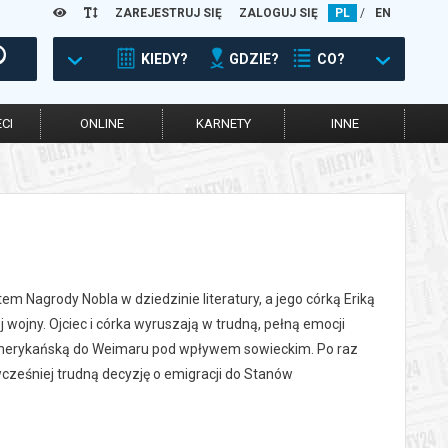
ZAREJESTRUJ SIĘ
ZALOGUJ SIĘ
PL
/
EN
KIEDY?
GDZIE?
CO?
CI
ONLINE
KARNETY
INNE
 Nagrody Nobla w dziedzinie literatury, a jego córką Eriką
 wojny. Ojciec i córka wyruszają w trudną, pełną emocji
amerykańską do Weimaru pod wpływem sowieckim. Po raz
cześniej trudną decyzję o emigracji do Stanów