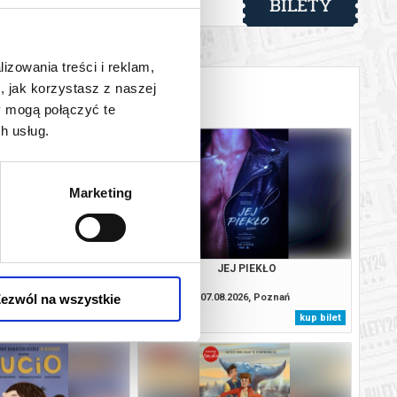
BILETY
od 10,00 pln
lizowania treści i reklam,
, jak korzystasz z naszej
y mogą połączyć te
h usług.
Marketing
SOBIE NIE MÓWIMY
JEJ PIEKŁO
ezwól na wszystkie
8.2026, Poznań
07.08.2026, Poznań
kup bilet
kup bilet