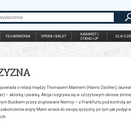
KABARET I
FILHARMONIA
OPERA I BALET
DLA DZIE
STAND-UP
ZYZNA
opowiada o relacji między Thomasem Mannem (Hanns Zischler), laureatem
er) – aktorką i pisarką. Akcja rozgrywa się w szczytowym okresie zimnej
nym Buickiem przez zrujnowane Niemcy – z Frankfurtu pod kontrolą 
 zakończenia wojny Mann wraca do swojej ojczyzny, po tym jak podjął w
ych.