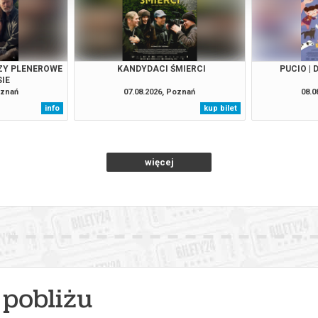
AZY PLENEROWE
KANDYDACI ŚMIERCI
PUCIO | 
IE
oznań
07.08.2026, Poznań
08.0
info
kup bilet
więcej
pobliżu