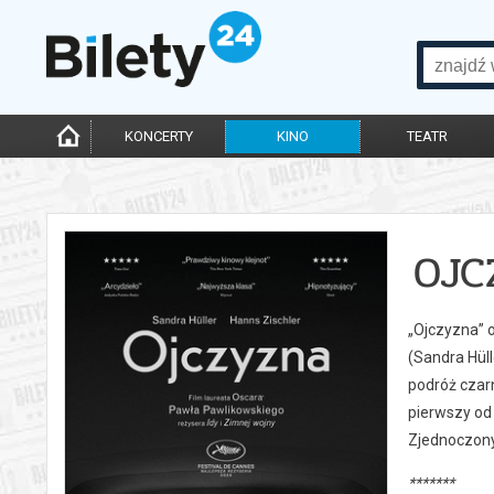
KONCERTY
KINO
TEATR
OJC
„Ojczyzna” 
(Sandra Hüll
podróż czar
pierwszy od
Zjednoczon
*******