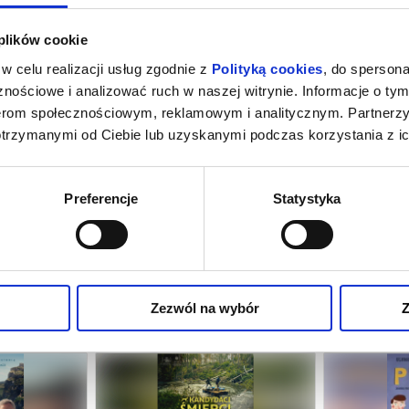
026 , g. 16:45
(czwartek)
Kino Muza w Poznaniu
 plików cookie
w celu realizacji usług zgodnie z
Polityką cookies
, do spersona
nościowe i analizować ruch w naszej witrynie. Informacje o tym
nerom społecznościowym, reklamowym i analitycznym. Partnerz
otrzymanymi od Ciebie lub uzyskanymi podczas korzystania z ic
Preferencje
Statystyka
NA
ODYSEJA
O CZYM 
Zezwól na wybór
Z
oznań
07.08.2026, Poznań
07.0
kup bilet
kup bilet