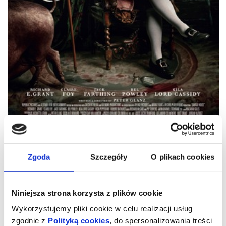
SAVAGE HOUSE
Zgoda
Szczegóły
O plikach cookies
Akcja rozgrywa się w XVIII-wiecznej Anglii, na tle ogromnej
Niniejsza strona korzysta z plików cookie
epidemii ospy oraz powstania jakobickiego. To mroczna
satyryczna opowieść o sir Chaunceyu Savage’u (Grant) i lady
Wykorzystujemy pliki cookie w celu realizacji usług
Savage (Foy) oraz ich ślepej pogoni za lepszym życiem. Pojedynki,
dekadencja i rozlew krwi tworzą szaloną historię o klasach
zgodnie z
Polityką cookies
, do spersonalizowania treści
społecznych i władzy.