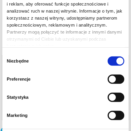
i reklam, aby oferować funkcje społecznościowe i
*******
analizować ruch w naszej witrynie. Informacje o tym, jak
Bezpieczne zakupy w Bilety24. W przypadku odwołania
korzystasz z naszej witryny, udostępniamy partnerom
wydarzenia, gwarantujemy automatyczny zwrot środków
potwierdzony komunikatem wysyłanym na adres e-mail, podany
społecznościowym, reklamowym i analitycznym.
podczas zakupu.
Partnerzy mogą połączyć te informacje z innymi danymi
otrzymanymi od Ciebie lub uzyskanymi podczas
korzystania z ich usług.
Wybór
Niezbędne
Bilety na termin:
zgody
18.06.2026 , g. 19:00 (czwartek)
18.06.2026 , g. 19:00
Preferencje
Poznań
Kino Muza w Poznaniu
Statystyka
info
Marketing
Inne terminy