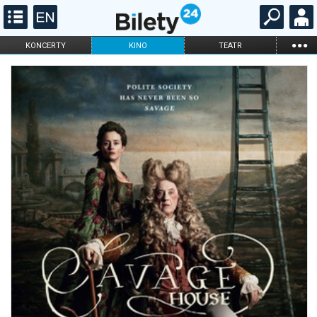
...
KONCERTY
KINO
TEATR
KABARET I
FILHARMONIA
OPERA I BALET
STAND-UP
DLA DZIECI
ONLINE
KARNETY