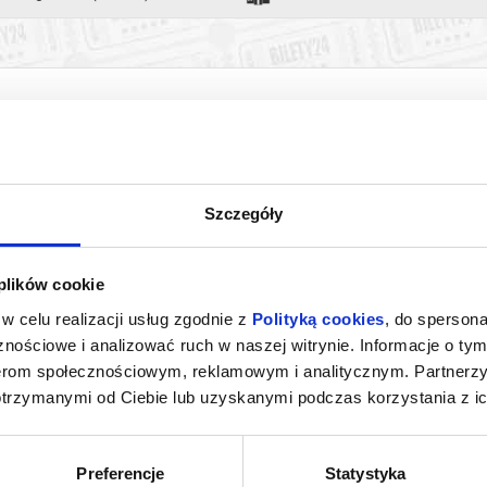
Szczegóły
 plików cookie
ACH ŚWIATA |
GÓRA MOCY | DZIECIAKI, DO KINA!
w celu realizacji usług zgodnie z
Polityką cookies
, do spersona
 KINA!
nościowe i analizować ruch w naszej witrynie. Informacje o tym
oznań
08.08.2026, Poznań
08.0
nerom społecznościowym, reklamowym i analitycznym. Partnerz
kup bilet
kup bilet
otrzymanymi od Ciebie lub uzyskanymi podczas korzystania z ic
Preferencje
Statystyka