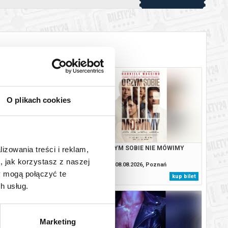
O plikach cookies
KUMOTRY
O CZYM SOBIE NIE MÓWIMY
lizowania treści i reklam,
, jak korzystasz z naszej
8.2026, Poznań
08.08.2026, Poznań
y mogą połączyć te
kup bilet
kup bilet
h usług.
Marketing