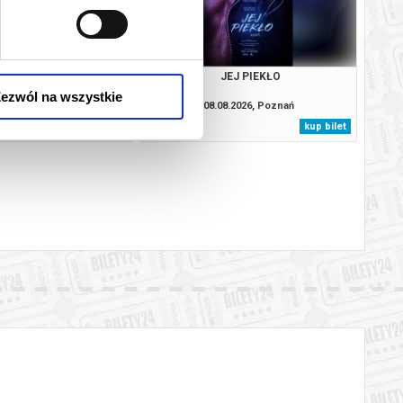
YDACI ŚMIERCI
JEJ PIEKŁO
ezwól na wszystkie
8.2026, Poznań
08.08.2026, Poznań
kup bilet
kup bilet