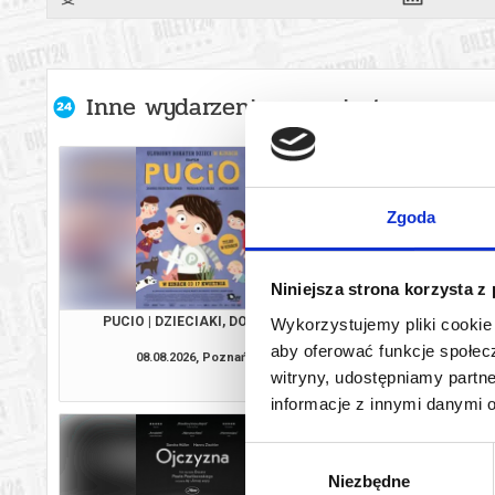
Inne wydarzenia organizatora
Zgoda
Niniejsza strona korzysta z
PUCIO | DZIECIAKI, DO KINA!
CHŁOPIEC NA KRAŃC
Wykorzystujemy pliki cookie 
DZIECIAKI, DO
aby oferować funkcje społecz
08.08.2026, Poznań
08.08.2026, P
witryny, udostępniamy part
kup bilet
informacje z innymi danymi 
Wybór
Niezbędne
zgody