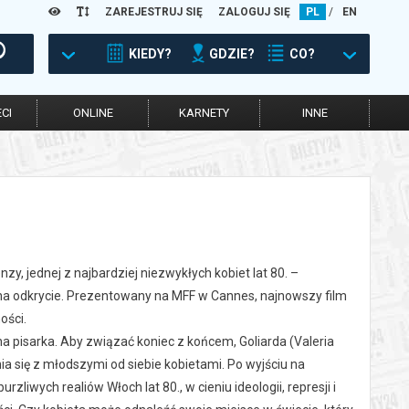
ZAREJESTRUJ SIĘ
ZALOGUJ SIĘ
PL
/
EN
KIEDY?
GDZIE?
CO?
CI
ONLINE
KARNETY
INNE
nzy, jednej z najbardziej niezwykłych kobiet lat 80. –
 na odkrycie. Prezentowany na MFF w Cannes, najnowszy film
ości.
na pisarka. Aby związać koniec z końcem, Goliarda (Valeria
nia się z młodszymi od siebie kobietami. Po wyjściu na
zliwych realiów Włoch lat 80., w cieniu ideologii, represji i