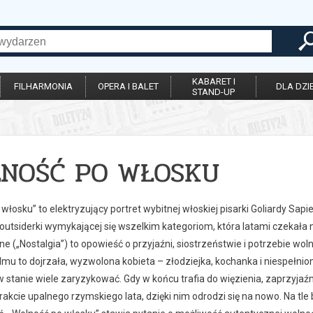
KABARET I
FILHARMONIA
OPERA I BALET
DLA DZIE
STAND-UP
NOŚĆ PO WŁOSKU
włosku” to elektryzujący portret wybitnej włoskiej pisarki Goliardy Sapie
 outsiderki wymykającej się wszelkim kategoriom, która latami czekała
e („Nostalgia”) to opowieść o przyjaźni, siostrzeństwie i potrzebie woln
lmu to dojrzała, wyzwolona kobieta – złodziejka, kochanka i niespełnio
 w stanie wiele zaryzykować. Gdy w końcu trafia do więzienia, zaprzyjaź
rakcie upalnego rzymskiego lata, dzięki nim odrodzi się na nowo. Na tle bur