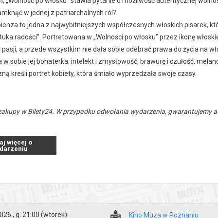
, „Wolność po włosku” stawia pytanie o możliwość autentycznej wolnośc
amknąć w jednej z patriarchalnych ról?
ienza to jedna z najwybitniejszych współczesnych włoskich pisarek, kt
uka radości”. Portretowana w „Wolności po włosku” przez ikonę włoskiego
i pasji, a przede wszystkim nie dała sobie odebrać prawa do życia na w
a w sobie jej bohaterka: intelekt i zmysłowość, brawurę i czułość, melanc
ną kreśli portret kobiety, która śmiało wyprzedzała swoje czasy.
zakupy w Bilety24. W przypadku odwołania wydarzenia, gwarantujemy
a adres e-mail, podany podczas zakupu.
aj więcej o
darzeniu
026 , g. 21:00
(wtorek)
Kino Muza w Poznaniu