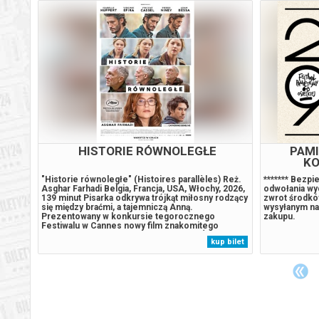
HISTORIE RÓWNOLEGŁE
"Historie równoległe" (Histoires parallèles) Reż.
Kim jest przy
 Jean-
Asghar Farhadi Belgia, Francja, USA, Włochy, 2026,
miasteczku i
częło
139 minut Pisarka odkrywa trójkąt miłosny rodzący
mieszkańcach 
hel
się między braćmi, a tajemniczą Anną.
Jego obecnoś
ym
Prezentowany w konkursie tegorocznego
wspomnienia i
tyka
Festiwalu w Cannes nowy film znakomitego
wyparte i nie
rg),
Asghara Farhadiego, zdobywcy OSCARÓW za
się jednozna
 bilet
kup bilet
a.
„Rozstanie” i „Klienta”. Wyprodukowany przez
między reali
Macieja Musiała i Krzysztofa Piesiewicza film
ironią a mela
inspirowany...