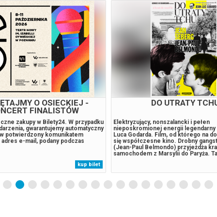
DKF ZAMEK: SALTO
JEJ PIEKŁO
bysz, który nagle pojawia się w małym
Kiedy futurystyczną metropolię spowi
 zaczyna rozpoznawać w
mgła, na wolność wydostaje się śmier
ich najskrytsze lęki i wspomnienia?
nieuchwytna istota, z której ręki gin
ć wywołuje niepokój, ożywia dawne
kobiety. W tym czasie amerykański ż
 prowokuje do konfrontacji z tym, co
wyrusza w pełną grozy odyseję, by oc
wygodne. „Salto” to film, który wymyka
córkę z Piekła. Na swojej drodze sp
cznym interpretacjom. Balansuje
kobietę zmagającą się z własnymi de
kup bilet
zmem a snem, groteską a powagą,
próbuje odnaleźć zaginionego ojca.**
ncholią. Konwicki...
Bezpieczne zakupy w Bilety24. W...