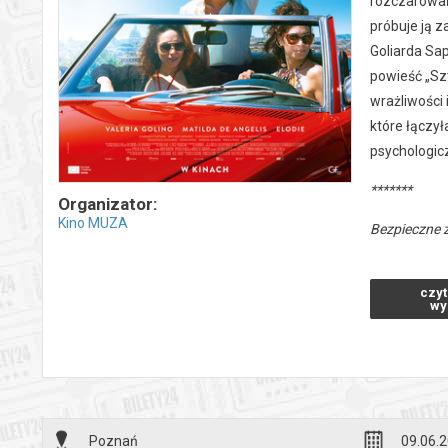
rozczarowań
próbuje ją z
Goliarda Sap
powieść „Szt
wrażliwości 
które łączył
psychologicz
*******
Organizator:
Kino MUZA
Bezpieczne 
wysyłanym n
czyt
wy
Poznań
09.06.2