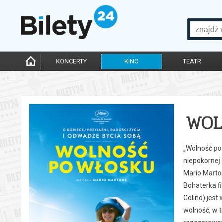
KONCERTY
KINO
TEATR
WOL
„Wolność po 
niepokornej
Mario Marton
Bohaterka fi
Golino) jest
wolność, w t