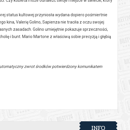
i. Czy kobieta może odnaleźć swoje miejsce w świecie, który
órej status kultowej przyniosła wydana dopiero pośmiertnie
 kina, Valerię Golino, Sapienza nie traciła z oczu swojej
łasnych zasadach. Golino umiejętnie pokazuje sprzeczności,
holię i bunt. Mario Martone z właściwą sobie precyzją i głębią
 automatyczny zwrot środków potwierdzony komunikatem
INFO