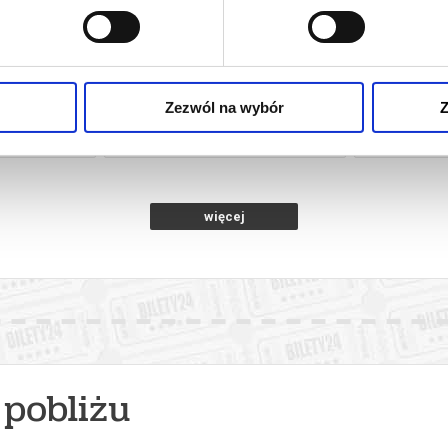
NSJERŻ
PEJZAŻ W KOLORZE SEPII
KAND
Zezwól na wybór
Z
oznań
08.08.2026, Poznań
08.0
kup bilet
kup bilet
więcej
pobliżu