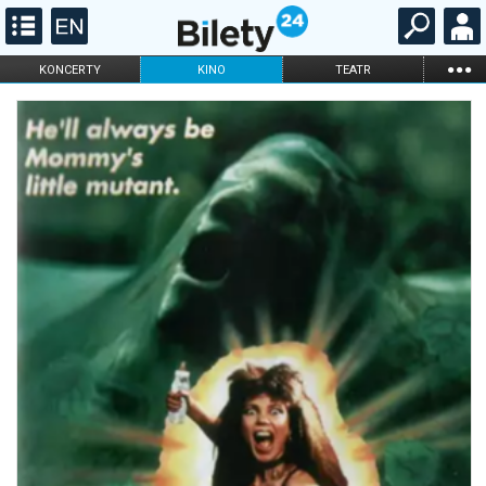
...
KONCERTY
KINO
TEATR
KABARET I
FILHARMONIA
OPERA I BALET
STAND-UP
DLA DZIECI
ONLINE
KARNETY