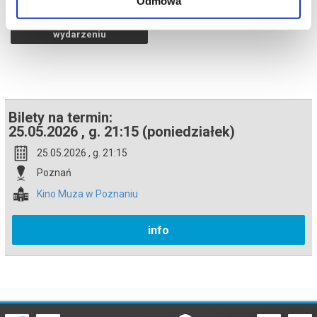
Odmowa
Polski tytuł „Zemsta embriona” wpisuje się w rodzimą tradycję
tłumaczeń, które zamiast oddawać oryginał, proponują jego
czytaj więcej o
własną, znacznie śmielszą interpretację.
wydarzeniu
*******
Bezpieczne zakupy w Bilety24. W przypadku odwołania
wydarzenia, gwarantujemy automatyczny zwrot środków
potwierdzony komunikatem wysyłanym na adres e-mail, podany
podczas zakupu.
Bilety na termin:
25.05.2026 , g. 21:15 (poniedziałek)
25.05.2026 , g. 21:15
Poznań
Kino Muza w Poznaniu
info