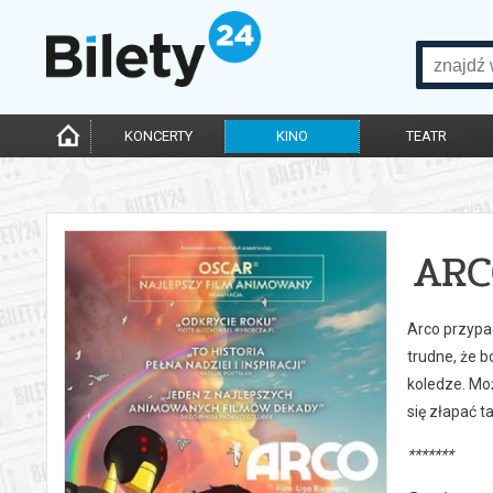
KONCERTY
KINO
TEATR
ARC
Arco przypad
trudne, że 
koledze. Moż
się złapać t
*******