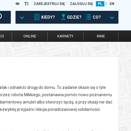
ZAREJESTRUJ SIĘ
ZALOGUJ SIĘ
PL
/
EN
KIEDY?
GDZIE?
CO?
CI
ONLINE
KARNETY
INNE
ak i odnaleźć drogę do domu. To zadanie okaże się o tyle
na przez robota Mikkiego, postanawia pomóc nowo poznanemu
diamentowy amulet albo stworzyć tęczę, a przy okazji nie dać
ezwykłej przyjaźni i lekcja ponadczasowej solidarności.