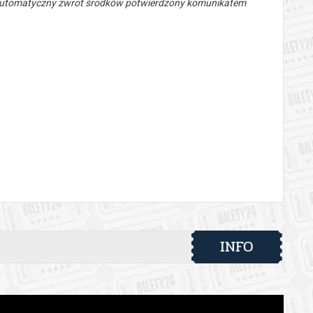
 automatyczny zwrot środków potwierdzony komunikatem
INFO