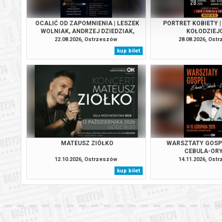
OCALIĆ OD ZAPOMNIENIA | LESZEK
PORTRET KOBIETY 
WOLNIAK, ANDRZEJ DZIEDZIAK,
KOŁODZIEJ
TADEUSZ KAROLCZAK
22.08.2026, Ostrzeszów
28.08.2026, Ost
kup bilet
MATEUSZ ZIÓŁKO
WARSZTATY GOSPE
CEBULA-OR
12.10.2026, Ostrzeszów
14.11.2026, Ost
kup bilet