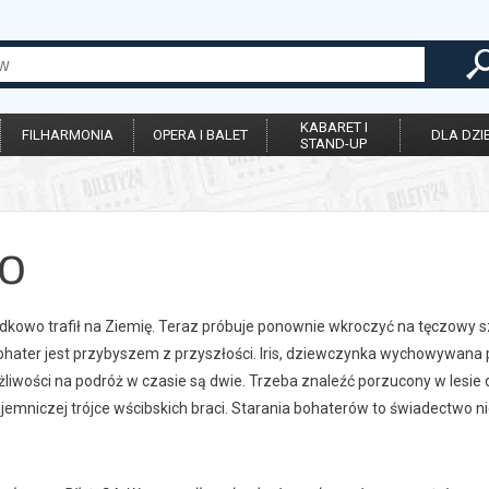
KABARET I
FILHARMONIA
OPERA I BALET
DLA DZIE
STAND-UP
O
kowo trafił na Ziemię. Teraz próbuje ponownie wkroczyć na tęczowy szl
bohater jest przybyszem z przyszłości. Iris, dziewczynka wychowywa
liwości na podróż w czasie są dwie. Trzeba znaleźć porzucony w lesie 
ajemniczej trójce wścibskich braci. Starania bohaterów to świadectwo ni