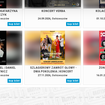
| KATARZYNA
KONCERT VERBA
KOLAC
CZYK
rzeszów
24.09.2026, Ostrzeszów
01.10.
kup bilet
kup bilet
L | DANIEL
SZLAGIEROWY ZAWRÓT GŁOWY -
ŻON
YNICZ
DWA POKOLENIA | KONCERT
ANDRZEJKOWY
rzeszów
27.11.2026, Ostrzeszów
16.01.
kup bilet
kup bilet