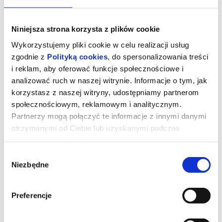
Niniejsza strona korzysta z plików cookie
Wykorzystujemy pliki cookie w celu realizacji usług
zgodnie z
Polityką cookies
, do spersonalizowania treści
i reklam, aby oferować funkcje społecznościowe i
analizować ruch w naszej witrynie. Informacje o tym, jak
korzystasz z naszej witryny, udostępniamy partnerom
społecznościowym, reklamowym i analitycznym.
Partnerzy mogą połączyć te informacje z innymi danymi
otrzymanymi od Ciebie lub uzyskanymi podczas
korzystania z ich usług.
DRZEWO MAGII
Wybór
Niezbędne
zgody
Polly i Tim wraz z trójką dzieci to współczesna rodzina, która staje
przed koniecznością przeprowadzenia się na odległą angielską
prowincję. Wkrótce po przyjeździe okazuje się, że najmłodsi
Preferencje
muszą obejść się bez Wi-Fi i ukochanych elektronicznych
gadżetów oraz odkryć uroki świata na świeżym powietrzu.
Podczas eksploracji okolicznych lasów trafiają na niezwykłe
drzewo, zamieszkane przez barwne, ekscentryczne istoty. Jeśli