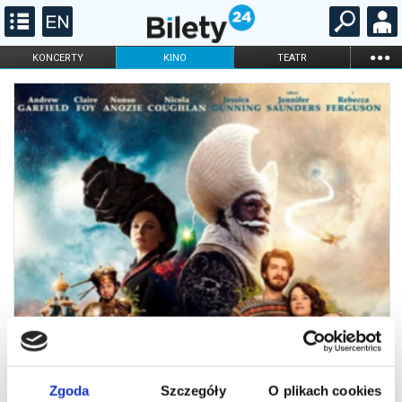
...
KONCERTY
KINO
TEATR
KABARET I
FILHARMONIA
OPERA I BALET
STAND-UP
DLA DZIECI
ONLINE
KARNETY
Zgoda
Szczegóły
O plikach cookies