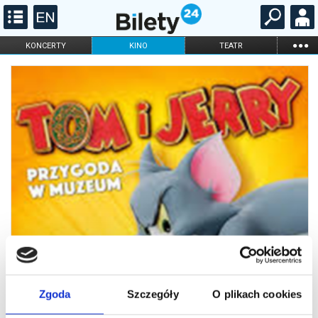
...
KONCERTY
KINO
TEATR
KABARET I
FILHARMONIA
OPERA I BALET
STAND-UP
DLA DZIECI
ONLINE
KARNETY
Zgoda
Szczegóły
O plikach cookies