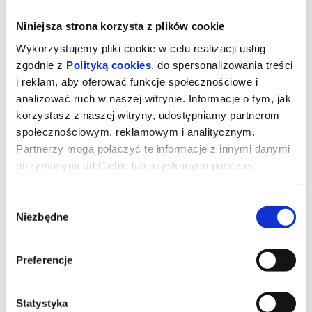
Niniejsza strona korzysta z plików cookie
Wykorzystujemy pliki cookie w celu realizacji usług
zgodnie z
Polityką cookies
, do spersonalizowania treści
i reklam, aby oferować funkcje społecznościowe i
analizować ruch w naszej witrynie. Informacje o tym, jak
korzystasz z naszej witryny, udostępniamy partnerom
społecznościowym, reklamowym i analitycznym.
Partnerzy mogą połączyć te informacje z innymi danymi
otrzymanymi od Ciebie lub uzyskanymi podczas
korzystania z ich usług.
TOM I JERRY:PRZYGODA W MUZEUM
Wybór
Niezbędne
zgody
Podczas pościgu w nowojorskim Metropolitan Museum Tom i
Jerry przypadkowo uruchamiają mityczny Astralny Kompas, który
Preferencje
przenosi ich do olśniewającego Złotego Miasta rodem ze
starożytnych legend. Tom zostaje uznany za bóstwo i staje się
ulubieńcem władcy oraz jego poddanych. Tymczasem Jerry
wpada w sidła niebezpiecznego szczurzego bossa. Gdy losy
Statystyka
miasta zawisną na włosku, odwieczni wrogowie będą musieli