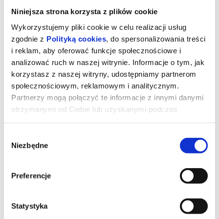
Niniejsza strona korzysta z plików cookie
Wykorzystujemy pliki cookie w celu realizacji usług
zgodnie z
Polityką cookies
, do spersonalizowania treści
i reklam, aby oferować funkcje społecznościowe i
analizować ruch w naszej witrynie. Informacje o tym, jak
korzystasz z naszej witryny, udostępniamy partnerom
społecznościowym, reklamowym i analitycznym.
Partnerzy mogą połączyć te informacje z innymi danymi
otrzymanymi od Ciebie lub uzyskanymi podczas
korzystania z ich usług.
Wybór
TOY STORY 5
Niezbędne
zgody
Zabawki powracają w filmie Disneya i Pixara „Toy Story 5”, w
Preferencje
którym na scenę wkracza technologia. Buzz, Chudy, Jessie i
reszta ekipy mają trudne zadanie, gdy przychodzi im zmierzyć się
z zupełnie nowym zagrożeniem. Reżyserem filmu jest Andrew
Stanton, współreżyserem Kenna Harris, a producentem Lindsey
Statystyka
Collins.