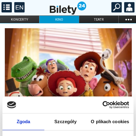
...
KONCERTY
KINO
TEATR
KABARET I
FILHARMONIA
OPERA I BALET
STAND-UP
DLA DZIECI
ONLINE
KARNETY
Zgoda
Szczegóły
O plikach cookies