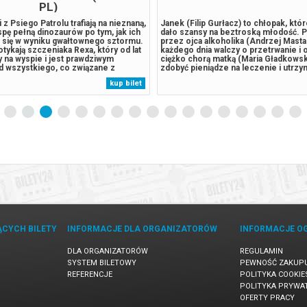
PL)
 z Psiego Patrolu trafiają na nieznaną,
Janek (Filip Gurłacz) to chłopak, któ
spę pełną dinozaurów po tym, jak ich
dało szansy na beztroską młodość. 
a się w wyniku gwałtownego sztormu.
przez ojca alkoholika (Andrzej Masta
tykają szczeniaka Rexa, który od lat
każdego dnia walczy o przetrwanie i 
y na wyspie i jest prawdziwym
ciężko chorą matką (Maria Gładkowsk
 wszystkiego, co związane z
zdobyć pieniądze na leczenie i utrz
adami. Sytuacja wymyka się spod
podejmuje coraz bardziej ryzykowne
kup bilet
 odwieczny rywal piesków, burmistrz
wpadając w spiralę problemów, z któr
aczyna pozyskiwać...
trudniej się wydostać. Gdy nad jego...
ĄCYCH BILETY
INFORMACJE DLA ORGANIZATORÓW
INFORMACJE O
DLA ORGANIZATORÓW
REGULAMIN
SYSTEM BILETOWY
PEWNOŚĆ ZAKUP
REFERENCJE
POLITYKA COOKIE
POLITYKA PRYWA
OFERTY PRACY