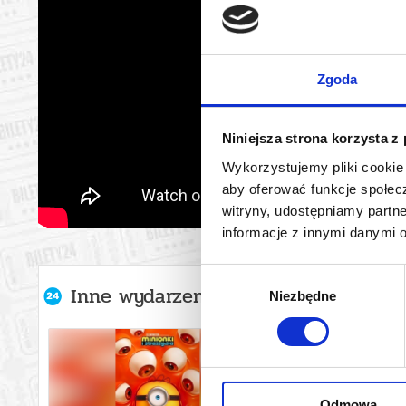
Zgoda
Niniejsza strona korzysta z
Wykorzystujemy pliki cookie 
aby oferować funkcje społecz
witryny, udostępniamy part
informacje z innymi danymi 
Wybór
Inne wydarzenia organizatora
Niezbędne
zgody
Odmowa