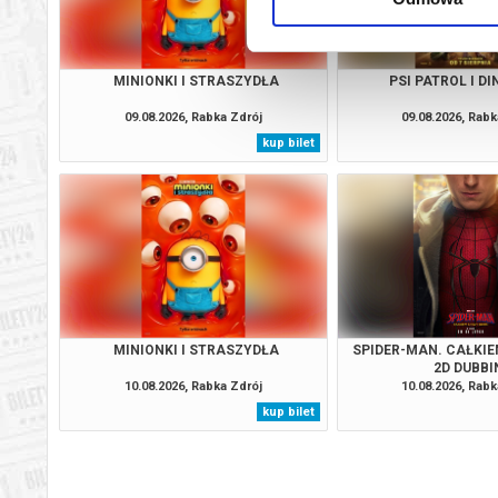
MINIONKI I STRASZYDŁA
PSI PATROL I D
09.08.2026, Rabka Zdrój
09.08.2026, Rabk
kup bilet
MINIONKI I STRASZYDŁA
SPIDER-MAN. CAŁKIE
2D DUBBI
10.08.2026, Rabka Zdrój
10.08.2026, Rabk
kup bilet