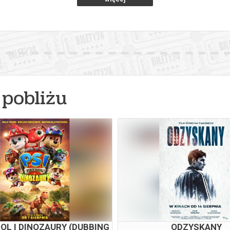
pobliżu
ROL I DINOZAURY (DUBBING
ODZYSKANY