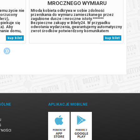
MROCZNEGO WYMIARU
remu życie nie
Młoda kobieta odkrywa w sobie zdolność
Dzieln
Porzucony
przenikania do wymiaru zamieszkanego przez
tropik
lerz),
zagubione dusze i mroczne istoty.*******
statek
opiekuje się
Bezpieczne zakupy w Bilety24. W przypadku
Na wys
a). Aby
odwołania wydarzenia, gwarantujemy automatyczny
jest u
ymanie domu,
zwrot środków potwierdzony komunikatem
eksper
 decyzje,
wysyłanym na adres e-mail, podany podczas
pradaw
kup bilet
kup bilet
ej coraz
zakupu.
kontro
Humdin
GÓLNE
APLIKACJE MOBILNE
U
S
TNOŚCI