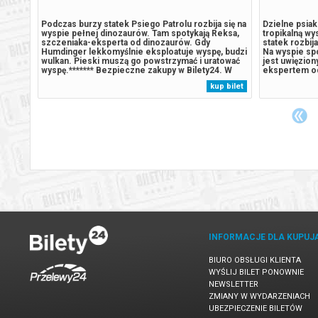
i
Podczas burzy statek Psiego Patrolu rozbija się na
Dzielne psiaki
jego
wyspie pełnej dinozaurów. Tam spotykają Reksa,
tropikalną wy
ie,
szczeniaka-eksperta od dinozaurów. Gdy
statek rozbij
e
Humdinger lekkomyślnie eksploatuje wyspę, budzi
Na wyspie spo
nym
wulkan. Pieski muszą go powstrzymać i uratować
jest uwięzion
wyspę.******* Bezpieczne zakupy w Bilety24. W
ekspertem od
,
przypadku odwołania wydarzenia, gwarantujemy
pradawnymi g
 bilet
kup bilet
automatyczny zwrot środków potwierdzony
kontroli, gdy
res...
komunikatem wysyłanym na adres...
Humdinger, z
INFORMACJE DLA KUPUJ
BIURO OBSŁUGI KLIENTA
WYŚLIJ BILET PONOWNIE
NEWSLETTER
ZMIANY W WYDARZENIACH
UBEZPIECZENIE BILETÓW