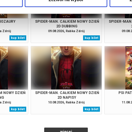
INOZAURY
SPIDER-MAN. CAŁKIEM NOWY DZIEŃ
SPIDER-MAN
2D DUBBING
a Zdrój
09.08.2026, Rabka Zdrój
09.08.
kup bilet
kup bilet
M NOWY DZIEŃ
SPIDER-MAN. CAŁKIEM NOWY DZIEŃ
PSI PA
NG
2D NAPISY
a Zdrój
10.08.2026, Rabka Zdrój
11.08.
kup bilet
kup bilet
więcej