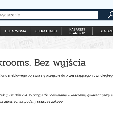
KABARET I
FILHARMONIA
OPERA I BALET
DLA DZIE
STAND-UP
krooms. Bez wyjścia
alonu meblowego pojawia się przejście do przerażającego, równoległeg
zakupy w Bilety24. W przypadku odwołania wydarzenia, gwarantujemy
a adres e-mail, podany podczas zakupu.