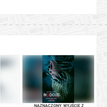
NAZNACZONY: WYJŚCIE Z
PSI