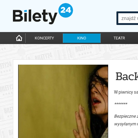
KONCERTY
KINO
TEATR
Bac
W piwnicy s
*******
Bezpieczne 
wysyłanym n