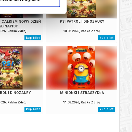
. CAŁKIEM NOWY DZIEŃ
PSI PATROL I DINOZAURY
2D NAPISY
2026, Rabka Zdrój
10.08.2026, Rabka Zdrój
kup bilet
kup bilet
TROL I DINOZAURY
MINIONKI I STRASZYDŁA
2026, Rabka Zdrój
11.08.2026, Rabka Zdrój
kup bilet
kup bilet