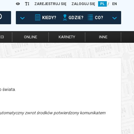
ZAREJESTRUJ SIĘ
ZALOGUJ SIĘ
PL
/
EN
KIEDY?
GDZIE?
CO?
CI
ONLINE
KARNETY
INNE
o świata.
 automatyczny zwrot środków potwierdzony komunikatem