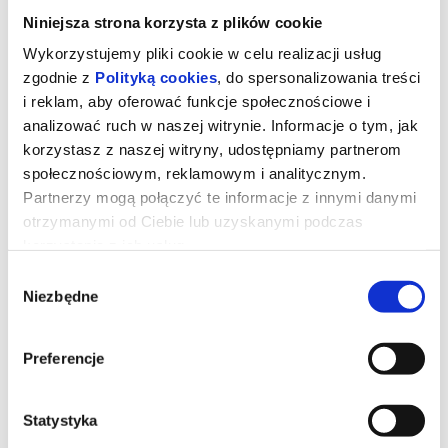
Niniejsza strona korzysta z plików cookie
Wykorzystujemy pliki cookie w celu realizacji usług
zgodnie z
Polityką cookies
, do spersonalizowania treści
i reklam, aby oferować funkcje społecznościowe i
analizować ruch w naszej witrynie. Informacje o tym, jak
korzystasz z naszej witryny, udostępniamy partnerom
społecznościowym, reklamowym i analitycznym.
Partnerzy mogą połączyć te informacje z innymi danymi
otrzymanymi od Ciebie lub uzyskanymi podczas
korzystania z ich usług.
Wybór
Gwiezdne wojny: Mandalorian i
Niezbędne
zgody
Grogu 3D dubbing
Preferencje
Imperium upadło, a Nowa Republika, która stara się chronić
wszystko, o co walczyła Rebelia, zwraca się o pomoc do
legendarnego mandaloriańskiego łowcy nagród, Dina Djarina, i
Statystyka
jego młodego ucznia, Grogu.