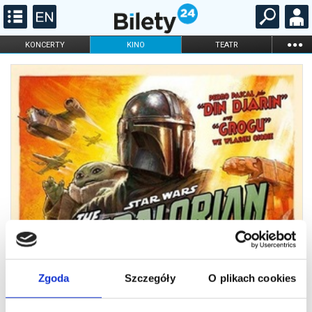
...
KONCERTY
KINO
TEATR
KABARET I
FILHARMONIA
OPERA I BALET
STAND-UP
DLA DZIECI
ONLINE
KARNETY
Zgoda
Szczegóły
O plikach cookies