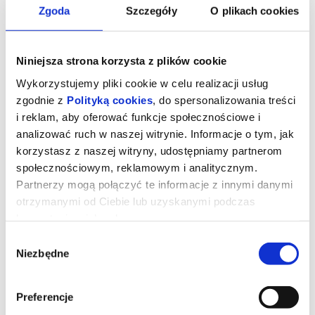
Zgoda
Szczegóły
O plikach cookies
Niniejsza strona korzysta z plików cookie
Wykorzystujemy pliki cookie w celu realizacji usług
zgodnie z
Polityką cookies
, do spersonalizowania treści
i reklam, aby oferować funkcje społecznościowe i
analizować ruch w naszej witrynie. Informacje o tym, jak
korzystasz z naszej witryny, udostępniamy partnerom
społecznościowym, reklamowym i analitycznym.
Partnerzy mogą połączyć te informacje z innymi danymi
Sprawiedliwość owiec
otrzymanymi od Ciebie lub uzyskanymi podczas
korzystania z ich usług.
Wybór
George Hardy (Hugh Jackman) to pasterz, który kocha swoje owce
Niezbędne
zgody
i hoduje je wyłącznie dla wełny. Każdej nocy czyta im na głos
kryminały, udając, że owce je rozumieją, nie podejrzewając, że nie
tylko je rozumieją, ale także godzinami dyskutują o tym, kto jest
sprawcą zbrodni.
Preferencje
Kiedy George zostaje znaleziony martwy w tajemniczych