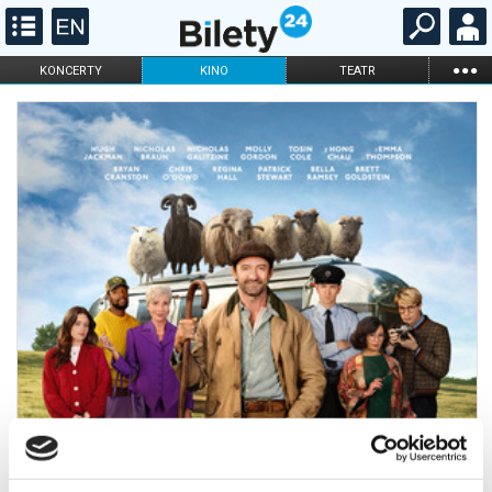
...
KONCERTY
KINO
TEATR
KABARET I
FILHARMONIA
OPERA I BALET
STAND-UP
DLA DZIECI
ONLINE
KARNETY