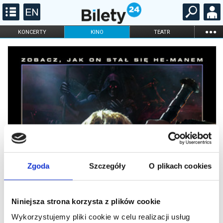
...
KONCERTY
KINO
TEATR
KABARET I
FILHARMONIA
OPERA I BALET
STAND-UP
DLA DZIECI
ONLINE
KARNETY
Zgoda
Szczegóły
O plikach cookies
Niniejsza strona korzysta z plików cookie
Wykorzystujemy pliki cookie w celu realizacji usług