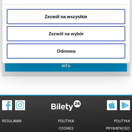
Zezwól na wszystkie
Bilety na termin:
14.06.2026 , g. 17:45 (niedziela)
14.06.2026 , g. 17:45
Zezwól na wybór
Rabka Zdrój
Kino Śnieżka - Rabka Zdrój
Odmowa
info
REGULAMIN
POLITYKA
POLITYKA
COOKIES
PRYWATNOŚCI