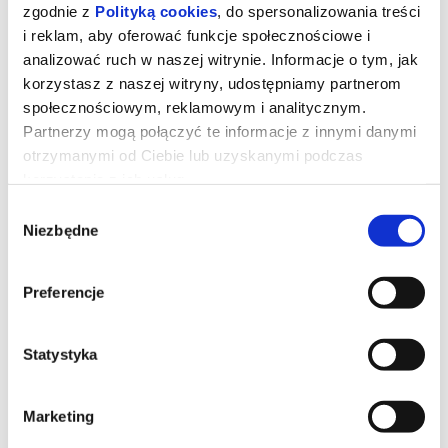
zgodnie z
Polityką cookies
, do spersonalizowania treści
i reklam, aby oferować funkcje społecznościowe i
analizować ruch w naszej witrynie. Informacje o tym, jak
korzystasz z naszej witryny, udostępniamy partnerom
społecznościowym, reklamowym i analitycznym.
Partnerzy mogą połączyć te informacje z innymi danymi
otrzymanymi od Ciebie lub uzyskanymi podczas
korzystania z ich usług.
Władcy wszechświata dubbing
Wybór
Niezbędne
zgody
Po latach książę Adam wraca na Eternię, by powstrzymać
Szkieletora i jako He-Man ocalić świat oraz swoją rodzinę.
Preferencje
*******
Bezpieczne zakupy w Bilety24. W przypadku odwołania
Statystyka
wydarzenia, gwarantujemy automatyczny zwrot środków
potwierdzony komunikatem wysyłanym na adres e-mail, podany
podczas zakupu.
Marketing