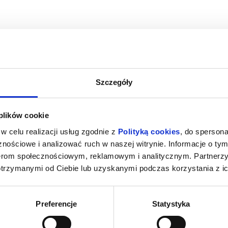
Szczegóły
MAŁA SALA)
PEJZAŻ W KOLORZE SEPII
HOMO SAP
 plików cookie
rszawa
09.08.2026, Warszawa
09.08
w celu realizacji usług zgodnie z
Polityką cookies
, do spersona
kup bilet
kup bilet
nościowe i analizować ruch w naszej witrynie. Informacje o tym
nerom społecznościowym, reklamowym i analitycznym. Partnerz
otrzymanymi od Ciebie lub uzyskanymi podczas korzystania z ic
Preferencje
Statystyka