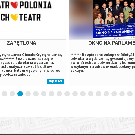
ZAPĘTLONA
OKNO NA PARLAM
ystyna Janda Obsada:Krystyna Janda,
******* Bezpieczne zakupy w Bilety2
sz******* Bezpieczne zakupy w
odwołania wydarzenia, gwarantujemy
rzypadku odwołania wydarzenia,
zwrot środków potwierdzony komun
 automatyczny zwrot środków
wysyłanym na adres e-mail, podany 
 komunikatem wysyłanym na adres
zakupu.
ny podczas zakupu.
kup bilet