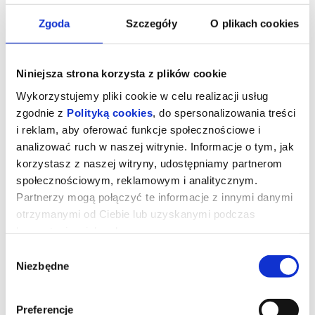
Zgoda
Szczegóły
O plikach cookies
Niniejsza strona korzysta z plików cookie
Wykorzystujemy pliki cookie w celu realizacji usług
zgodnie z
Polityką cookies
, do spersonalizowania treści
i reklam, aby oferować funkcje społecznościowe i
analizować ruch w naszej witrynie. Informacje o tym, jak
korzystasz z naszej witryny, udostępniamy partnerom
społecznościowym, reklamowym i analitycznym.
Partnerzy mogą połączyć te informacje z innymi danymi
otrzymanymi od Ciebie lub uzyskanymi podczas
Miłość w czasach apokalipsy (Mała
korzystania z ich usług.
Sala)
Wybór
Niezbędne
zgody
Czterdziestopięcioletni Adam prowadzi skromne,
uporządkowane życie, będąc właścicielem schroniska dla psów.
Większość czasu spędza ze swoim najlepszym przyjacielem
Preferencje