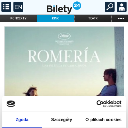
...
KONCERTY
KINO
TEATR
KABARET I
FILHARMONIA
OPERA I BALET
STAND-UP
DLA DZIECI
ONLINE
KARNETY
Zgoda
Szczegóły
O plikach cookies