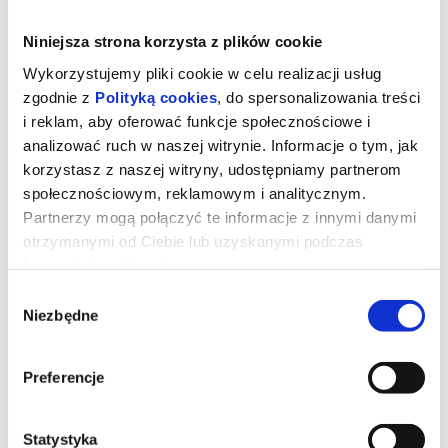
Niniejsza strona korzysta z plików cookie
Wykorzystujemy pliki cookie w celu realizacji usług
zgodnie z
Polityką cookies
, do spersonalizowania treści
i reklam, aby oferować funkcje społecznościowe i
analizować ruch w naszej witrynie. Informacje o tym, jak
korzystasz z naszej witryny, udostępniamy partnerom
społecznościowym, reklamowym i analitycznym.
Partnerzy mogą połączyć te informacje z innymi danymi
otrzymanymi od Ciebie lub uzyskanymi podczas
korzystania z ich usług.
ROMERIA (Mała Sala)
Wybór
Niezbędne
zgody
Przejmująca, osobista podróż do własnych korzeni, film, który
choć rozgrywa się w kręgu jednej rodziny, zrywa ze zbiorowym
Preferencje
wstydem i wyparciem. Carla Simón tym razem zabiera nas do
hiszpańskiej Galicji, by odtworzyć pewne lato z własnej młodości.
17-letnia Marina przyjeżdża do miasteczka Vigo po dokument,
niezbędny, by dostała studenckie stypendium. Pozornie błahy,
biurokratyczny wymóg wydobywa na jaw rodzinną tajemnicę, jest
Statystyka