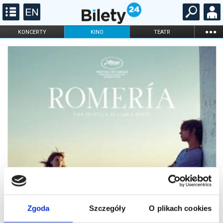
...
KONCERTY
KINO
TEATR
KABARET I
FILHARMONIA
OPERA I BALET
STAND-UP
DLA DZIECI
ONLINE
KARNETY
Zgoda
Szczegóły
O plikach cookies