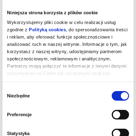
Niniejsza strona korzysta z plików cookie
Wykorzystujemy pliki cookie w celu realizacji usług
zgodnie z
Polityką cookies
, do spersonalizowania treści
i reklam, aby oferować funkcje społecznościowe i
analizować ruch w naszej witrynie. Informacje o tym, jak
korzystasz z naszej witryny, udostępniamy partnerom
społecznościowym, reklamowym i analitycznym.
Partnerzy mogą połączyć te informacje z innymi danymi
otrzymanymi od Ciebie lub uzyskanymi podczas
korzystania z ich usług.
ROMERIA (Mała Sala)
Wybór
Niezbędne
zgody
Przejmująca, osobista podróż do własnych korzeni, film, który
choć rozgrywa się w kręgu jednej rodziny, zrywa ze zbiorowym
Preferencje
wstydem i wyparciem. Carla Simón tym razem zabiera nas do
hiszpańskiej Galicji, by odtworzyć pewne lato z własnej młodości.
17-letnia Marina przyjeżdża do miasteczka Vigo po dokument,
niezbędny, by dostała studenckie stypendium. Pozornie błahy,
biurokratyczny wymóg wydobywa na jaw rodzinną tajemnicę, jest
Statystyka