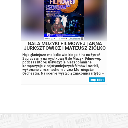
GALA MUZYKI FILMOWEJ | ANNA
JURKSZTOWICZ I MATEUSZ ZIÓŁKO
& MORNINGSTAR ORCHESTRA
Najpiękniejsze melodie wielkiego kina na żywo!
Zapraszamy na wyjątkową Galę Muzyki Filmowej,
podczas której usłyszycie niezapomniane
kompozycje z najsłynniejszych filmów i seriali,
wykonane z rozmachem przez Morningstar
Orchestra. Na scenie wystąpią znakomici artyści –
Anna Jurksztowicz oraz Mateusz Ziółko, którym
kup bilet
towarzyszyć będą utalentowani soliści: Weronika
Skalska, Małgorzata Janek, Michał Lech...