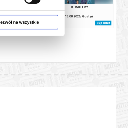
E- WIZJE. PRZEGLĄD
KUMOTRY
RZEJA WAJDY W 100.
 URODZIN - KRONIKA
8.2026, Gostyń
13.08.2026, Gostyń
KÓW MIŁOSNYCH
ezwól na wszystkie
kup bilet
kup bilet