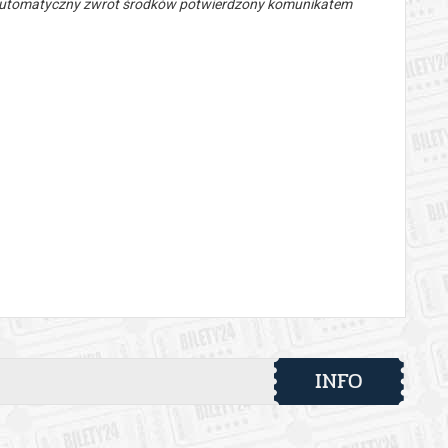
 automatyczny zwrot środków potwierdzony komunikatem
INFO