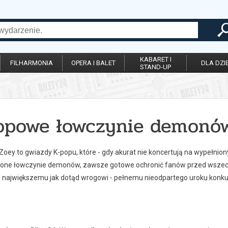
KABARET I
FILHARMONIA
OPERA I BALET
DLA DZIE
STAND-UP
opowe łowczynie demonó
 Zoey to gwiazdy K-popu, które - gdy akurat nie koncertują na wypełnion
one łowczynie demonów, zawsze gotowe ochronić fanów przed wszec
a największemu jak dotąd wrogowi - pełnemu nieodpartego uroku kon