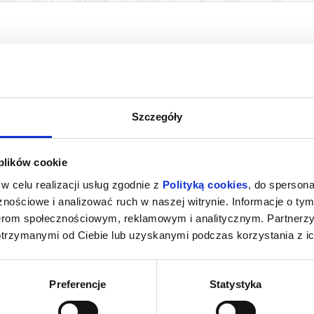
Szczegóły
 plików cookie
A
PSI PATROL I DINOZAURY
w celu realizacji usług zgodnie z
Polityką cookies
, do spersona
ostyń
09.08.2026, Gostyń
09.0
nościowe i analizować ruch w naszej witrynie. Informacje o tym
kup bilet
kup bilet
nerom społecznościowym, reklamowym i analitycznym. Partnerz
otrzymanymi od Ciebie lub uzyskanymi podczas korzystania z ic
Preferencje
Statystyka