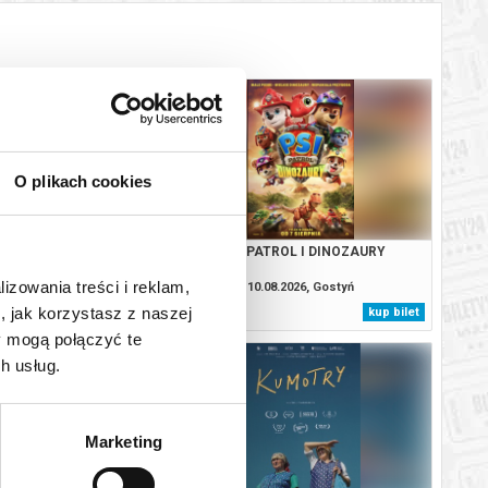
O plikach cookies
ODYSEJA
PSI PATROL I DINOZAURY
lizowania treści i reklam,
8.2026, Gostyń
10.08.2026, Gostyń
, jak korzystasz z naszej
kup bilet
kup bilet
y mogą połączyć te
h usług.
Marketing