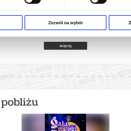
INOZAURY
ODYSEJA
WAJDA: R
FILMÓW AND
ROCZNICĘ
ostyń
11.08.2026, Gostyń
13.0
WYPAD
Zezwól na wybór
Z
kup bilet
kup bilet
więcej
pobliżu