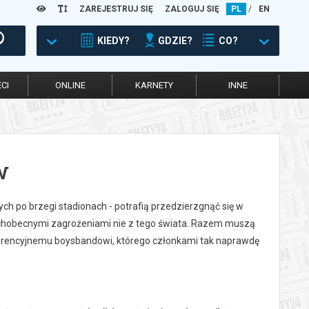
ZAREJESTRUJ SIĘ
ZALOGUJ SIĘ
PL
/
EN
KIEDY?
GDZIE?
CO?
CI
ONLINE
KARNETY
INNE
w
ych po brzegi stadionach - potrafią przedzierzgnąć się w
hobecnymi zagrożeniami nie z tego świata. Razem muszą
kurencyjnemu boysbandowi, którego członkami tak naprawdę