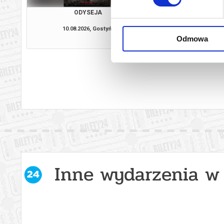
ODYSEJA
PSI PATROL I D
10.08.2026, Gostyń
11.08.2026, G
Odmowa
kup bilet
Inne wydarzenia w 