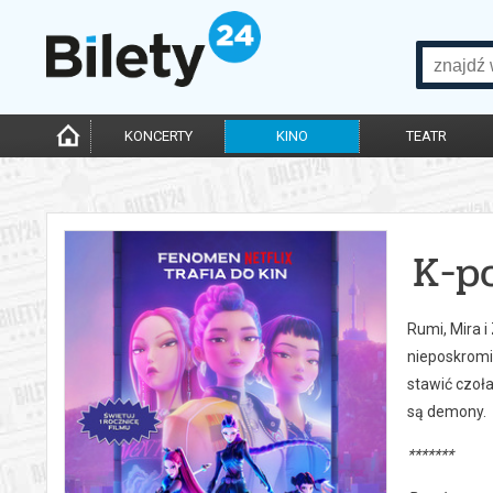
KONCERTY
KINO
TEATR
K-p
Rumi, Mira i
nieposkromi
stawić czoł
są demony.
*******