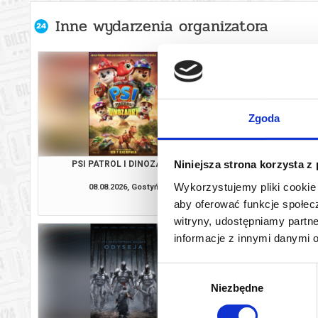
Inne wydarzenia organizatora
Zgoda
Niniejsza strona korzysta z
PSI PATROL I DINOZAURY
ODYSEJ
Wykorzystujemy pliki cookie 
08.08.2026, Gostyń
08.08.2026, G
aby oferować funkcje społecz
kup bilet
witryny, udostępniamy part
informacje z innymi danymi 
Wybór
Niezbędne
zgody