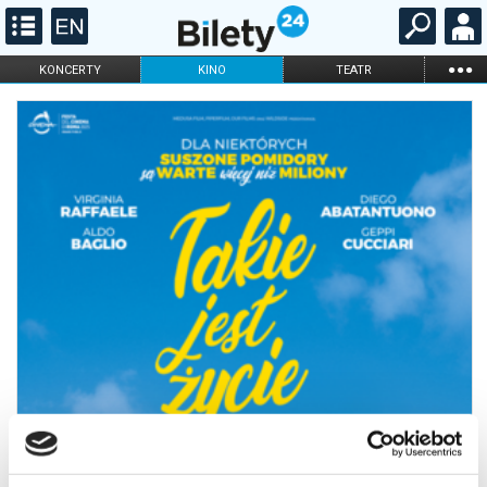
...
KONCERTY
KINO
TEATR
KABARET I
FILHARMONIA
OPERA I BALET
STAND-UP
DLA DZIECI
ONLINE
KARNETY