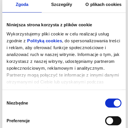
Zgoda
Szczegóły
O plikach cookies
Niniejsza strona korzysta z plików cookie
Wykorzystujemy pliki cookie w celu realizacji usług
zgodnie z
Polityką cookies
, do spersonalizowania treści
i reklam, aby oferować funkcje społecznościowe i
analizować ruch w naszej witrynie. Informacje o tym, jak
korzystasz z naszej witryny, udostępniamy partnerom
społecznościowym, reklamowym i analitycznym.
Partnerzy mogą połączyć te informacje z innymi danymi
Takie jest życie
otrzymanymi od Ciebie lub uzyskanymi podczas
korzystania z ich usług.
Wybór
"Takie jest życie" to inspirowana prawdziwymi wydarzeniami
Niezbędne
zgody
poruszająca historia, która rozgrywa się na słonecznym wybrzeżu
południowej Sardynii. Efisio Mulas, żyjący po swojemu pasterz,
musi nagle stanąć do nierównej walki z bezkompromisowym
deweloperem. Niespodziewany najeźdźca chce zamienić jego
Preferencje
dom i ziemię w luksusowy kurort.