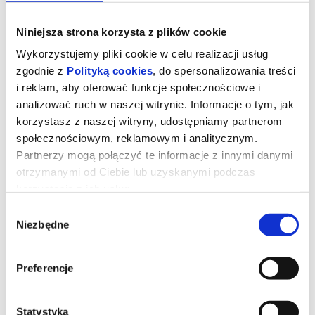
Niniejsza strona korzysta z plików cookie
Wykorzystujemy pliki cookie w celu realizacji usług
zgodnie z
Polityką cookies
, do spersonalizowania treści
i reklam, aby oferować funkcje społecznościowe i
analizować ruch w naszej witrynie. Informacje o tym, jak
korzystasz z naszej witryny, udostępniamy partnerom
społecznościowym, reklamowym i analitycznym.
Partnerzy mogą połączyć te informacje z innymi danymi
otrzymanymi od Ciebie lub uzyskanymi podczas
korzystania z ich usług.
Basia. Mam swój świat
Wybór
Niezbędne
zgody
reżyseria:
Marcin Wasilewski
Polska 2025, animacja, dubbing, 45 min, bez ograniczeń
Preferencje
wiekowych
Basia przybliża najmłodszym tematy typowe dla wieku
przedszkolnego. Szósta seria to pretekst do porozmawiania z
dziećmi o zdrowiu i tym, ja najdłużej je zachować.
Statystyka