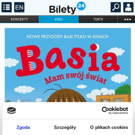
...
KONCERTY
KINO
TEATR
KABARET I
FILHARMONIA
OPERA I BALET
STAND-UP
DLA DZIECI
ONLINE
KARNETY
Zgoda
Szczegóły
O plikach cookies