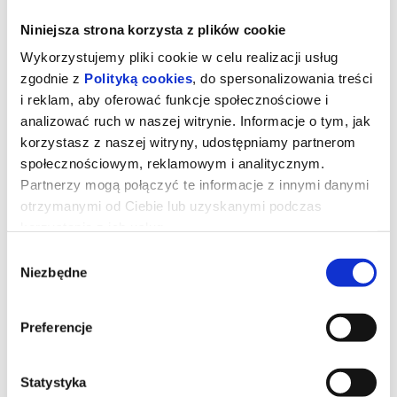
Niniejsza strona korzysta z plików cookie
Wykorzystujemy pliki cookie w celu realizacji usług
zgodnie z
Polityką cookies
, do spersonalizowania treści
i reklam, aby oferować funkcje społecznościowe i
analizować ruch w naszej witrynie. Informacje o tym, jak
korzystasz z naszej witryny, udostępniamy partnerom
społecznościowym, reklamowym i analitycznym.
Sny o słoniach
Partnerzy mogą połączyć te informacje z innymi danymi
otrzymanymi od Ciebie lub uzyskanymi podczas
korzystania z ich usług.
reżyseria:
Werner Herzog
Wybór
USA 2025, dokument, 98 min, od 15 lat
Niezbędne
zgody
Dr Steve Boyes tropi stado słoni-duchów w Angoli na
niezamieszkałych terenach, które tubylcy nazywają końcem
świata. Herzog dokumentuje obsesje, marzenia i pracę wyobraźni
swojego bohatera, zadając pytanie, czy nie lepiej, aby te słonie
Preferencje
pozostały poza ludzkim zasięgiem.
MFF w Wenecji 2025: Biennale Cinema Nagroda Specjalna -
Nagroda Fundacji "Persona, Lavoro, Ambiente" za film o tematyce
dotyczącej środowiska lub pracy.
Statystyka
*na podstawie materiałów dystrybutora