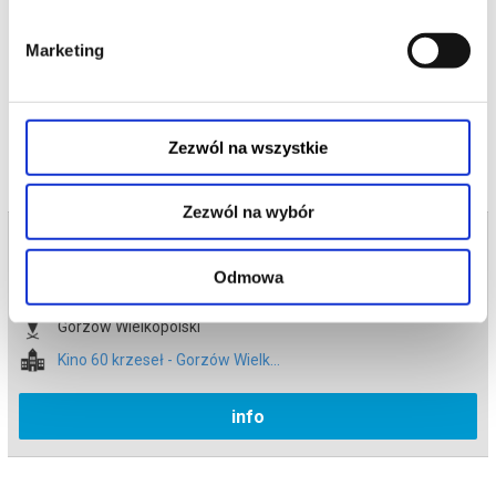
*******
Marketing
Bezpieczne zakupy w Bilety24. W przypadku odwołania
wydarzenia, gwarantujemy automatyczny zwrot środków
potwierdzony komunikatem wysyłanym na adres e-mail, podany
podczas zakupu.
Zezwól na wszystkie
Zezwól na wybór
Bilety na termin:
13.06.2026 , g. 20:10 (sobota)
Odmowa
13.06.2026 , g. 20:10
Gorzów Wielkopolski
Kino 60 krzeseł - Gorzów Wielk...
info