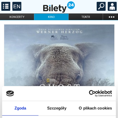
...
KONCERTY
KINO
TEATR
KABARET I
FILHARMONIA
OPERA I BALET
STAND-UP
DLA DZIECI
ONLINE
KARNETY
Zgoda
Szczegóły
O plikach cookies