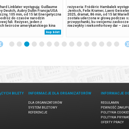
chard Linklater występują: Guillaume
reżyseria: Frédéric Hambalek występuj
y Deutch, Aubry Dullin Francja/USA
Jentsch, Felix Kramer, Laeni Geisel
iczny, 105 min, od 15 lat Energetyczna
2025, dramat, 86 min, od 15 lat Mariell
 podróż do czasów narodzin
została uderzona w głowę podczas s
owej fali. Reżyser, jeden z
przepychanki, ku swojemu zaskocze
ych twórców amerykańskiego kina
niezwykły i niekomfortowy dar – zac
, składa hołd Godardowi i całemu
wszystkie wypowiedzi swoich rodzicó
kup bilet
ystów, którzy odmienili oblicze
przy których nie jest obecna. Tobias i
a. Film o pasji, wolności...
coś za uszami, ukrywając...
ĄCYCH BILETY
INFORMACJE DLA ORGANIZATORÓW
INFORMACJE O
DLA ORGANIZATORÓW
REGULAMIN
SYSTEM BILETOWY
PEWNOŚĆ ZAKUP
REFERENCJE
POLITYKA COOKIE
POLITYKA PRYWA
OFERTY PRACY