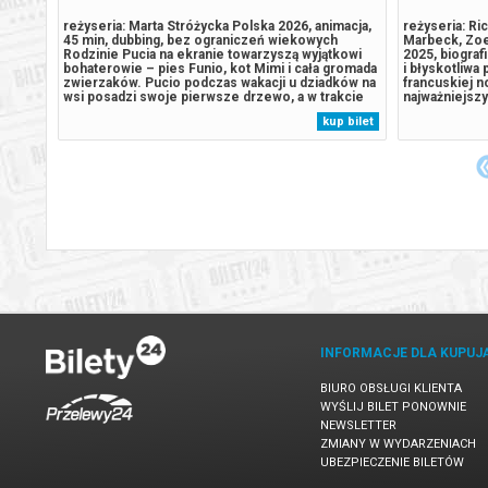
ker,
reżyseria: Marta Stróżycka Polska 2026, animacja,
reżyseria: Ri
ancja
45 min, dubbing, bez ograniczeń wiekowych
Marbeck, Zoe
Rodzinie Pucia na ekranie towarzyszą wyjątkowi
2025, biograf
tka,
bohaterowie – pies Funio, kot Mimi i cała gromada
i błyskotliwa
zenia
zwierzaków. Pucio podczas wakacji u dziadków na
francuskiej n
by
wsi posadzi swoje pierwsze drzewo, a w trakcie
najważniejsz
*na
spaceru w parku wspólnie z Misią wyruszy na misję
niezależnego
 bilet
kup bilet
ratunkową w poszukiwaniu psa sąsiada. *na
pokoleniu art
..
podstawie materiałów dystrybutora*******...
światowego kin
INFORMACJE DLA KUPUJ
BIURO OBSŁUGI KLIENTA
WYŚLIJ BILET PONOWNIE
NEWSLETTER
ZMIANY W WYDARZENIACH
UBEZPIECZENIE BILETÓW