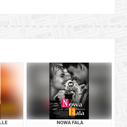
LLE
NOWA FALA
D