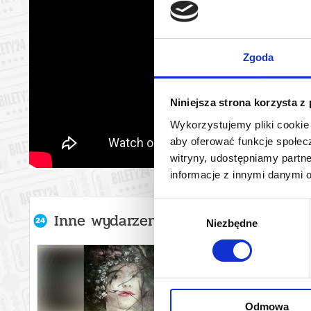
Zgoda
Niniejsza strona korzysta z
Wykorzystujemy pliki cookie 
aby oferować funkcje społecz
witryny, udostępniamy part
informacje z innymi danymi 
Wybór
Inne wydarzenia organizatora
Niezbędne
zgody
Odmowa