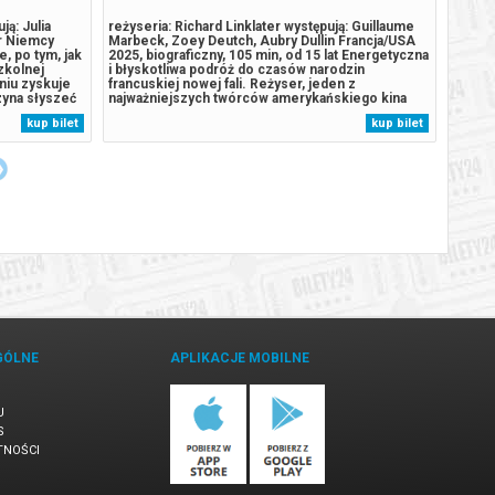
ą: Julia
reżyseria: Richard Linklater występują: Guillaume
reżyse
er Niemcy
Marbeck, Zoey Deutch, Aubry Dullin Francja/USA
Belmo
e, po tym, jak
2025, biograficzny, 105 min, od 15 lat Energetyczna
Francj
zkolnej
i błyskotliwa podróż do czasów narodzin
zbunto
niu zyskuje
francuskiej nowej fali. Reżyser, jeden z
skradz
zyna słyszeć
najważniejszych twórców amerykańskiego kina
sobie 
w, nawet te,
niezależnego, składa hołd Godardowi i całemu
przez 
kup bilet
kup bilet
 Julia mają
pokoleniu artystów, którzy odmienili oblicze
Paryża
światowego kina. Film o pasji, wolności...
pomogł
GÓLNE
APLIKACJE MOBILNE
U
S
TNOŚCI