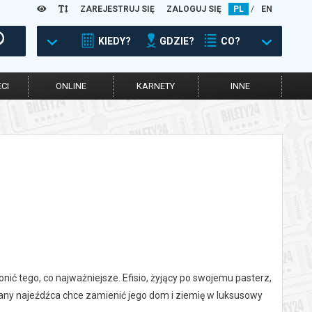
ZAREJESTRUJ SIĘ
ZALOGUJ SIĘ
PL
/
EN
KIEDY?
GDZIE?
CO?
CI
ONLINE
KARNETY
INNE
nić tego, co najważniejsze. Efisio, żyjący po swojemu pasterz,
y najeźdźca chce zamienić jego dom i ziemię w luksusowy