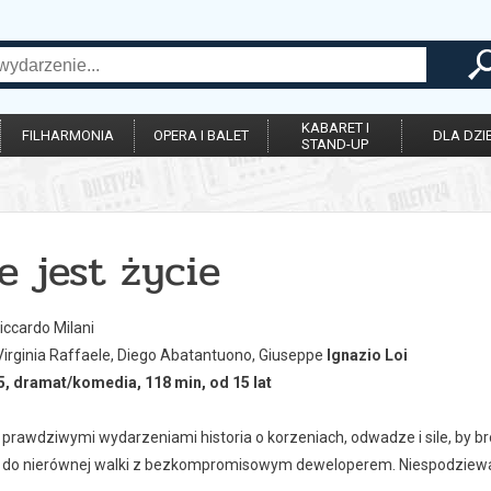
KABARET I
FILHARMONIA
OPERA I BALET
DLA DZIE
STAND-UP
e jest życie
iccardo Milani
irginia Raffaele, Diego Abatantuono, Giuseppe
Ignazio Loi
, dramat/komedia, 118 min, od 15 lat
prawdziwymi wydarzeniami historia o korzeniach, odwadze i sile, by bro
 do nierównej walki z bezkompromisowym deweloperem. Niespodziewan