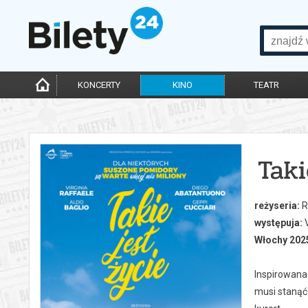
KONCERTY
KINO
TEATR
Taki
reżyseria:
R
występuja:
V
Włochy 2025
Inspirowana 
musi stanąć