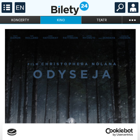
...
KONCERTY
KINO
TEATR
KABARET I
FILHARMONIA
OPERA I BALET
STAND-UP
DLA DZIECI
ONLINE
KARNETY