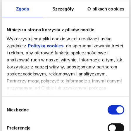
Zgoda
Szczegóły
O plikach cookies
Niniejsza strona korzysta z plików cookie
Wykorzystujemy pliki cookie w celu realizacji usług
zgodnie z
Polityką cookies
, do spersonalizowania treści
i reklam, aby oferować funkcje społecznościowe i
analizować ruch w naszej witrynie. Informacje o tym, jak
korzystasz z naszej witryny, udostępniamy partnerom
społecznościowym, reklamowym i analitycznym.
Partnerzy mogą połączyć te informacje z innymi danymi
otrzymanymi od Ciebie lub uzyskanymi podczas
korzystania z ich usług.
Wybór
Niezbędne
zgody
Odyseja
Preferencje