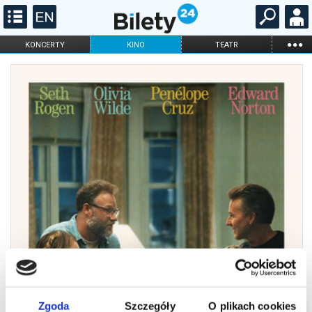
...
KONCERTY
KINO
TEATR
KABARET I
FILHARMONIA
OPERA I BALET
STAND-UP
DLA DZIECI
ONLINE
KARNETY
Zgoda
Szczegóły
O plikach cookies