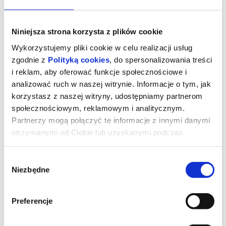
Niniejsza strona korzysta z plików cookie
Wykorzystujemy pliki cookie w celu realizacji usług
zgodnie z
Polityką cookies
, do spersonalizowania treści
i reklam, aby oferować funkcje społecznościowe i
analizować ruch w naszej witrynie. Informacje o tym, jak
korzystasz z naszej witryny, udostępniamy partnerom
społecznościowym, reklamowym i analitycznym.
Partnerzy mogą połączyć te informacje z innymi danymi
otrzymanymi od Ciebie lub uzyskanymi podczas
korzystania z ich usług.
Zaproszenie
Wybór
Niezbędne
zgody
Joe i Angela są małżeństwem z kilkunastoletnim stażem. Z
pozoru ich związek wydaje się wręcz wzorcowy: zgodne, spokojne
życie w porządnej dzielnicy, udane dziecko, niezły status
Preferencje
materialny. Jednak pod powierzchnią kryją się wzajemne
pretensje, drobne konflikty, a przede wszystkim nuda i rutyna. Gdy
pewnego wieczoru Joe i Angela zapraszają na kolację parę