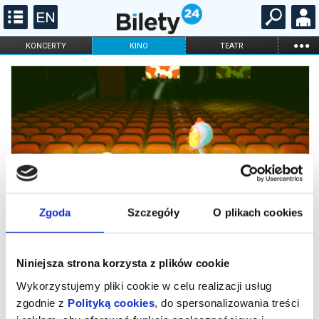
...
KONCERTY
KINO
TEATR
KABARET I
FILHARMONIA
OPERA I BALET
STAND-UP
DLA DZIECI
ONLINE
KARNETY
Zgoda
Szczegóły
O plikach cookies
15. MFFA Animocje - Dziwne:
Niniejsza strona korzysta z plików cookie
Pamiętasz?; zestaw filmów
Wykorzystujemy pliki cookie w celu realizacji usług
krótkometrażowych, 16+
zgodnie z
Polityką cookies
, do spersonalizowania treści