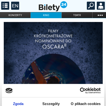
...
KONCERTY
KINO
TEATR
KABARET I
FILHARMONIA
OPERA I BALET
STAND-UP
DLA DZIECI
ONLINE
KARNETY
Zgoda
Szczegóły
O plikach cookies