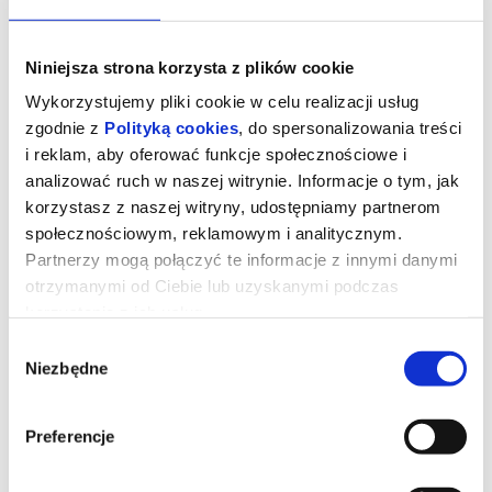
Niniejsza strona korzysta z plików cookie
Wykorzystujemy pliki cookie w celu realizacji usług
zgodnie z
Polityką cookies
, do spersonalizowania treści
i reklam, aby oferować funkcje społecznościowe i
analizować ruch w naszej witrynie. Informacje o tym, jak
korzystasz z naszej witryny, udostępniamy partnerom
społecznościowym, reklamowym i analitycznym.
Partnerzy mogą połączyć te informacje z innymi danymi
15. MFFA Animocje - Filmy
otrzymanymi od Ciebie lub uzyskanymi podczas
krótkometrażowe nominowane do
korzystania z ich usług.
Oscara 2026:Animacje, 14+
Wybór
Niezbędne
zgody
Filmy krótkometrażowe nominowane do Oscara 2026:
Animacje, 55’, 14+ | Kino Orzeł, 12 zł
Preferencje
Filmy krótkometrażowe nominowane do Oscara znowu w kinach!
Oscary przyznawane przez Amerykańską Akademię Filmową
należą do najważniejszych nagród światowego kina i co roku
obejmują także krótkie metraże. W ramach festiwalu Animocje po