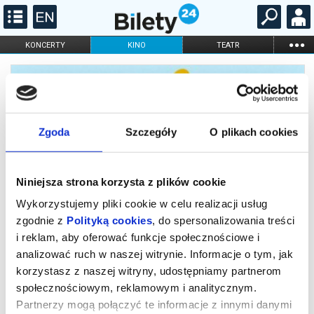
...
KONCERTY
KINO
TEATR
KABARET I
FILHARMONIA
OPERA I BALET
STAND-UP
DLA DZIECI
ONLINE
KARNETY
Zgoda
Szczegóły
O plikach cookies
Niniejsza strona korzysta z plików cookie
Wykorzystujemy pliki cookie w celu realizacji usług
zgodnie z
Polityką cookies
, do spersonalizowania treści
i reklam, aby oferować funkcje społecznościowe i
analizować ruch w naszej witrynie. Informacje o tym, jak
ANIMOCJE - Odejście z gorzkim
korzystasz z naszej witryny, udostępniamy partnerom
posmakiem
społecznościowym, reklamowym i analitycznym.
Partnerzy mogą połączyć te informacje z innymi danymi