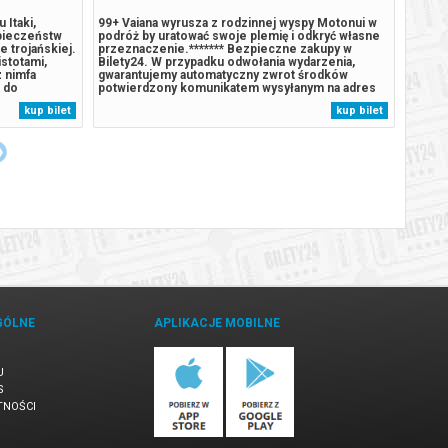
 Itaki,
99+ Vaiana wyrusza z rodzinnej wyspy Motonui w
Janek 
zpieczeństw
podróż by uratować swoje plemię i odkryć własne
na bez
 trojańskiej.
przeznaczenie.******* Bezpieczne zakupy w
alkoho
istotami,
Bilety24. W przypadku odwołania wydarzenia,
opieku
z nimfa
gwarantujemy automatyczny zwrot środków
pienią
ć do
potwierdzony komunikatem wysyłanym na adres
podejm
zpieczne
e-mail, podany podczas zakupu.
wpadaj
kup bilet
kup bilet
łania
trudni
ny zwrot...
się na
GÓLNE
APLIKACJE MOBILNE
U
S
TNOŚCI