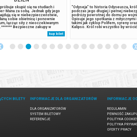
próbuje skupić się na studiach i
"Odyseja" to historia Odyseusza, królu
der-Mana za sobą. Jednak gdy jego
podczas jego długiej i pełnej niebe
najdują się w niebezpieczeństwie,
podróży powrotnej do domu po wojnie
aną sobie obietnicę i ponownie
Opisuje jego spotkania z mitycznymi 
um, łącząc siły z nieoczekiwanym
takimi jak cyklop Polifem, syreny ora
.******* Bezpieczne zakupy w
Kalipso. Król robi wszystko by wróci
rzypadku odwołania wydarzenia,
ukochanej żony Penelopy.******* Be
kup bilet
 automatyczny zwrot środków
zakupy w Bilety24. W przypadku odwo
 komunikatem wysyłanym na adres...
wydarzenia, gwarantujemy automatycz
ĄCYCH BILETY
INFORMACJE DLA ORGANIZATORÓW
INFORMACJE O
DLA ORGANIZATORÓW
REGULAMIN
SYSTEM BILETOWY
PEWNOŚĆ ZAKUP
REFERENCJE
POLITYKA COOKIE
POLITYKA PRYWA
OFERTY PRACY