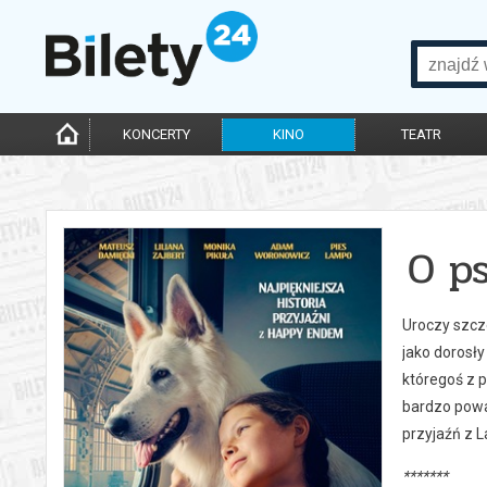
KONCERTY
KINO
TEATR
O ps
Uroczy szcze
jako dorosły
któregoś z 
bardzo poważ
przyjaźń z 
*******