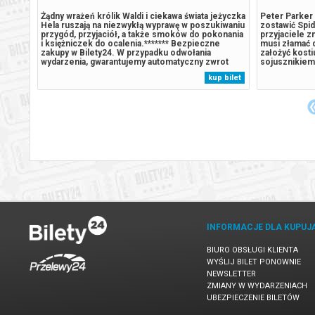
oły
Żądny wrażeń królik Waldi i ciekawa świata jeżyczka
Peter Parker 
wka
Hela ruszają na niezwykłą wyprawę w poszukiwaniu
zostawić Spi
przygód, przyjaciół, a także smoków do pokonania
przyjaciele z
***
i księżniczek do ocalenia.******* Bezpieczne
musi złamać d
zakupy w Bilety24. W przypadku odwołania
założyć kosti
atyczny
wydarzenia, gwarantujemy automatyczny zwrot
sojusznikiem
środków potwierdzony komunikatem wysyłanym
Bilety24. W p
 bilet
kup bilet
na adres e-mail, podany podczas zakupu.
gwarantujemy
potwierdzony
INFORMACJE DLA KUPUJ
BIURO OBSŁUGI KLIENTA
WYŚLIJ BILET PONOWNIE
NEWSLETTER
ZMIANY W WYDARZENIACH
UBEZPIECZENIE BILETÓW