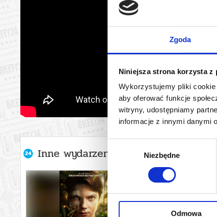
Zgoda
Niniejsza strona korzysta z
Wykorzystujemy pliki cookie 
aby oferować funkcje społecz
witryny, udostępniamy part
informacje z innymi danymi 
Wybór
Inne wydarzenia organizatora
Niezbędne
zgody
Odmowa