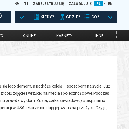
ZAREJESTRUJ SIĘ
ZALOGUJ SIĘ
PL
/
EN
KIEDY?
GDZIE?
CO?
CI
ONLINE
KARNETY
INNE
ją się jego domem, a podróże koleją – sposobem na życie. Już
m zrobić zdjęcie i wrzucić na media społecznościowe.Podczas
 mu prawdziwy dom. Zuzia, córka zawiadowcy stacji, mimo
acji w USA lekarze nie dają jej szans na przeżycie.Czy jej