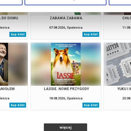
 DO DOMU.
ZABAWA ZABAWA.
CHŁO
lenica
07.08.2026, Opalenica
11.08
kup bilet
kup bilet
ANIOŁEM
LASSIE. NOWE PRZYGODY
YUKU I
lenica
18.08.2026, Opalenica
20.08
kup bilet
kup bilet
więcej