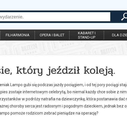
KABARET I
FILHARMONIA
OPERA I BALET
DLA DZIE
STAND-UP
ie, który jeździł koleją.
niak Lampo gubi się podczas jazdy pociągiem, i od tej pory pociągi sta
 pies zostaje internetowym celebrytą, bo niemal każdy chce sobie z ni
przystanków w podróży natrafia na dziewczynkę, która postanawia dać
nej choroby serca jest radosnym i pogodnym dzieckiem, jednak bez oper
Lampo pomoże rodzicom zebrać pieniądze na operację?