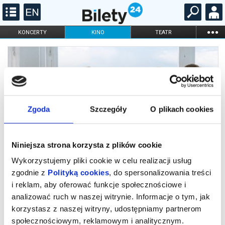
...
KONCERTY
KINO
TEATR
KABARET I
FILHARMONIA
OPERA I BALET
STAND-UP
DLA DZIECI
ONLINE
KARNETY
Zgoda
Szczegóły
O plikach cookies
Niniejsza strona korzysta z plików cookie
Wykorzystujemy pliki cookie w celu realizacji usług
zgodnie z
Polityką cookies
, do spersonalizowania treści
i reklam, aby oferować funkcje społecznościowe i
analizować ruch w naszej witrynie. Informacje o tym, jak
Happy End
korzystasz z naszej witryny, udostępniamy partnerom
społecznościowym, reklamowym i analitycznym.