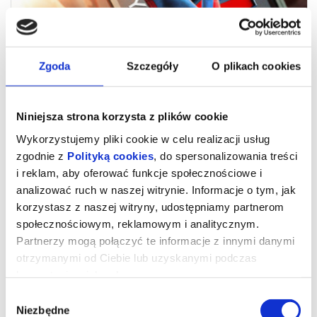
20:30
Zgoda
Szczegóły
O plikach cookies
Niniejsza strona korzysta z plików cookie
Wykorzystujemy pliki cookie w celu realizacji usług
SPIDER-MAN. CAŁKIEM NOWY DZIEŃ - NAPISY
zgodnie z
Polityką cookies
, do spersonalizowania treści
i reklam, aby oferować funkcje społecznościowe i
analizować ruch w naszej witrynie. Informacje o tym, jak
czytaj opis
korzystasz z naszej witryny, udostępniamy partnerom
społecznościowym, reklamowym i analitycznym.
Partnerzy mogą połączyć te informacje z innymi danymi
otrzymanymi od Ciebie lub uzyskanymi podczas
korzystania z ich usług.
Wybór
Niezbędne
zgody