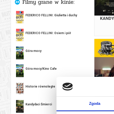
Filmy grane w kinie:
FEDERICO FELLINI: Giulietta i duchy
KANDY
FEDERICO FELLINI: Osiem i pół
Góra mocy
Góra mocy/Kino Cafe
Historie równoległe
KINO K
Zgoda
Kandydaci Śmierci