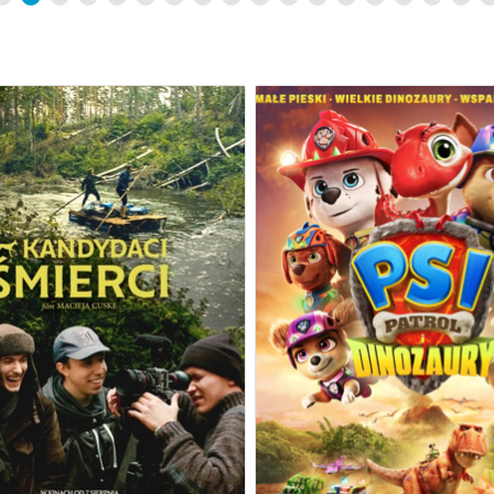
DACI ŚMIERCI/KINO CAFE
PSI PATROL I DINOZ
07.08.2026
07.08.202
16:00
16:15