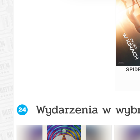
Kino bez barier w drodze: Pan Nikt kontra
Putin
Kobiece wieczory w Kino Cafe: Julia
Pirotte - piękno i siła
Koniec ulicy Dębowej
Lato z Młodymi Horyzontami: Basia. Mam
SPID
swój świat
Lato z Młodymi Horyzontami: KICIA
KOCIA W PODRÓŻY
Wydarzenia w wyb
Młody Waszyngton
NOCNE KINO KONESERA: Czytając Lolitę w
Teheranie