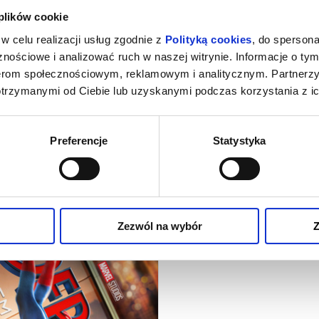
 plików cookie
w celu realizacji usług zgodnie z
Polityką cookies
, do spersona
18:00
18:00
nościowe i analizować ruch w naszej witrynie. Informacje o tym
nerom społecznościowym, reklamowym i analitycznym. Partnerz
otrzymanymi od Ciebie lub uzyskanymi podczas korzystania z ic
ONESERA: GORZKIE ŚWIĘTA
SPIDER-MAN. CAŁKIE
DZIEŃ/DUBBING
Preferencje
Statystyka
czytaj opis
czyta
Zezwól na wybór
Z
ER-MAN. CAŁKIEM NOWY