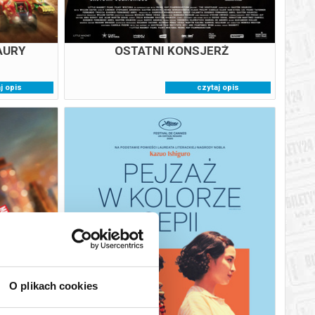
AURY
OSTATNI KONSJERŻ
j opis
czytaj opis
M NOWY
PEJZAŻ W KOLORZE SEPII
O plikach cookies
6
07.08.2026