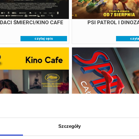
DACI ŚMIERCI/KINO CAFE
PSI PATROL I DINOZ
czytaj opis
czyta
ONESERA: GORZKIE ŚWIĘTA
SPIDER-MAN. CAŁKIE
DZIEŃ/DUBBING
Szczegóły
07.08.2026
07.08.202