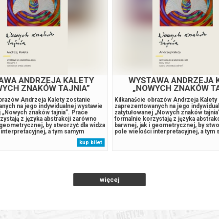
AWA ANDRZEJA KALETY
WYSTAWA ANDRZEJA 
YCH ZNAKÓW TAJNIA”
„NOWYCH ZNAKÓW TA
brazów Andrzeja Kalety zostanie
Kilkanaście obrazów Andrzeja Kalety
nych na jego indywidualnej wystawie
zaprezentowanych na jego indywidua
 „Nowych znaków tajnia”. Prace
zatytułowanej „Nowych znaków tajnia
zystają z języka abstrakcji zarówno
formalnie korzystają z języka abstrak
i geometrycznej, by stworzyć dla widza
barwnej, jak i geometrycznej, by stwo
 interpretacyjnej, a tym samym
pole wielości interpretacyjnej, a ty
 najszerszy odbiór. Na wernisaż
umożliwić jak najszerszy odbiór. Na 
kup bilet
 sierpnia do Galerii Wieża Ciśnień, o
zapraszamy 14 sierpnia do Galerii Wie
p wolny....
g. 18.00. Wstęp wolny....
więcej