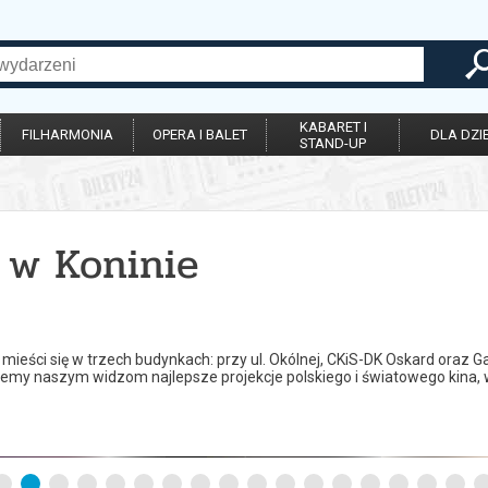
KABARET I
FILHARMONIA
OPERA I BALET
DLA DZIE
STAND-UP
 w Koninie
ra mieści się w trzech budynkach: przy ul. Okólnej, CKiS-DK Oskard oraz 
ujemy naszym widzom najlepsze projekcje polskiego i światowego kina, w