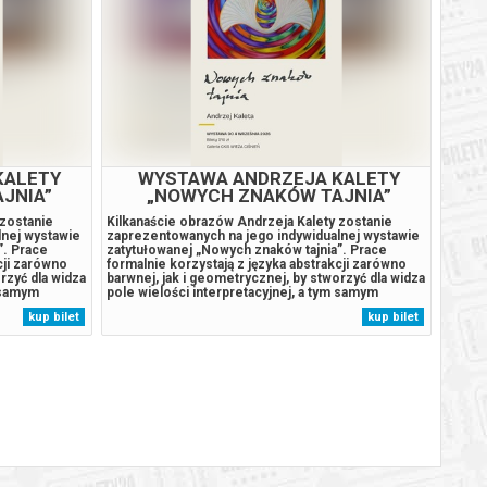
KALETY
WYSTAWA ANDRZEJA KALETY
JNIA”
„NOWYCH ZNAKÓW TAJNIA”
 zostanie
Kilkanaście obrazów Andrzeja Kalety zostanie
lnej wystawie
zaprezentowanych na jego indywidualnej wystawie
”. Prace
zatytułowanej „Nowych znaków tajnia”. Prace
cji zarówno
formalnie korzystają z języka abstrakcji zarówno
rzyć dla widza
barwnej, jak i geometrycznej, by stworzyć dla widza
m samym
pole wielości interpretacyjnej, a tym samym
wernisaż
umożliwić jak najszerszy odbiór. Na wernisaż
kup bilet
kup bilet
ża Ciśnień, o
zapraszamy 14 sierpnia do Galerii Wieża Ciśnień, o
g. 18.00. Wstęp wolny....