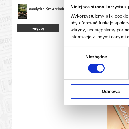
Niniejsza strona korzysta z
Kandydaci Śmierci/Kino Cafe
Wykorzystujemy pliki cookie 
aby oferować funkcje społecz
więcej
Kino Konesera: Gorzkie święta
witryny, udostępniamy part
informacje z innymi danymi 
KINO K
Kino Konesera: Nowa fala
Wybór
Niezbędne
zgody
Kino bez barier w drodze: Arco
Kino bez barier w drodze: Milczenie Julie
Odmowa
Kino bez barier w drodze: Nie ma duchów
w mieszkaniu na Dobrej
SPID