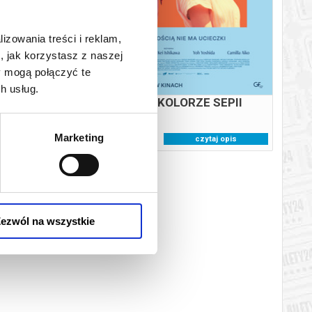
lizowania treści i reklam,
19:00
, jak korzystasz z naszej
y mogą połączyć te
h usług.
M NOWY
PEJZAŻ W KOLORZE SEPII
Marketing
j opis
czytaj opis
ezwól na wszystkie