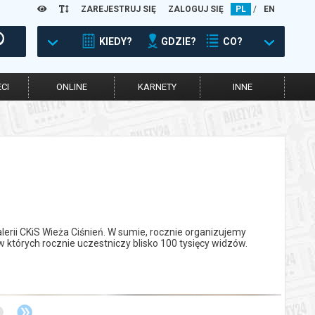
ZAREJESTRUJ SIĘ
ZALOGUJ SIĘ
PL
/
EN
KIEDY?
GDZIE?
CO?
CI
ONLINE
KARNETY
INNE
Galerii CKiS Wieża Ciśnień. W sumie, rocznie organizujemy
 których rocznie uczestniczy blisko 100 tysięcy widzów.