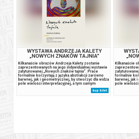
NOCNE KINO KONESERA: Młodsza siostra
Ostatni konsjerż
WYSTAWA ANDRZEJA KALETY
WYST
„NOWYCH ZNAKÓW TAJNIA”
„NOW
Pejzaż w kolorze sepii
Kilkanaście obrazów Andrzeja Kalety zostanie
Kilkanaście o
zaprezentowanych na jego indywidualnej wystawie
zaprezentowa
zatytułowanej „Nowych znaków tajnia”. Prace
zatytułowanej
formalnie korzystają z języka abstrakcji zarówno
formalnie kor
Pejzaż w kolorze sepii/KinoCafe
barwnej, jak i geometrycznej, by stworzyć dla widza
barwnej, jak 
pole wielości interpretacyjnej, a tym samym
pole wielości
umożliwić jak najszerszy odbiór. Na wernisaż
umożliwić jak
kup bilet
zapraszamy 14 sierpnia do Galerii Wieża Ciśnień, o
zapraszamy 14
g. 18.00. Wstęp wolny....
g. 18.00. Wstę
Psi Patrol i dinozaury
Spider-Man. Całkiem nowy dzień/dubbing